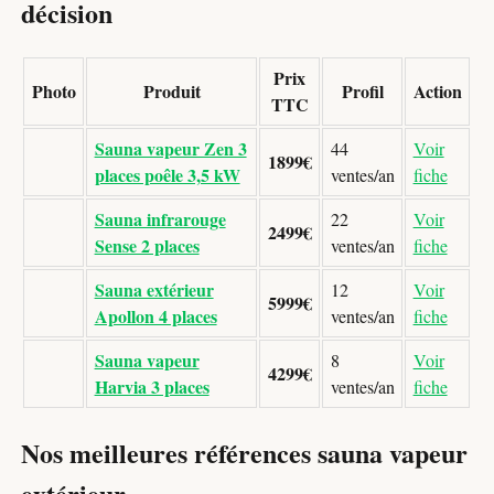
décision
Prix
Photo
Produit
Profil
Action
TTC
Sauna vapeur Zen 3
44
Voir
1899€
places poêle 3,5 kW
ventes/an
fiche
Sauna infrarouge
22
Voir
2499€
Sense 2 places
ventes/an
fiche
Sauna extérieur
12
Voir
5999€
Apollon 4 places
ventes/an
fiche
Sauna vapeur
8
Voir
4299€
Harvia 3 places
ventes/an
fiche
Nos meilleures références sauna vapeur
extérieur