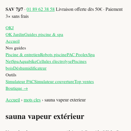
SAV 7j/7
·
01 89 62 38 58
Livraison offerte dès 50€ · Paiement
3× sans frais
OKJ
OK Jardin
Guides piscine & spa
Accueil
Nos guides
Piscine & entretien
Robots piscine
PAC Poolex
Spa
NetSpa
Aquabike
Cellules électrolyse
Piscines
bois
Déshumidificateur
Outils
Simulateur PAC
Simulateur couverture
Top ventes
Boutique →
Accueil
›
mots cles
›
sauna vapeur exterieur
sauna vapeur extérieur