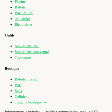
Piscine
Robots
PAC Poolex
Aquabike
Électrolyse
Outils
Simulateur PAC
Simulateur couverture
Top ventes
Boutique
Robots piscine
PAC
Spas
Cellules
Toute la boutique →
Informations générales — vérifiez compatibilité avec le SAV