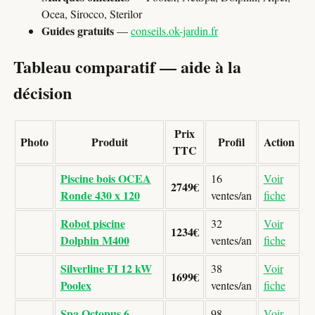
Ocea, Sirocco, Sterilor
Guides gratuits
—
conseils.ok-jardin.fr
Tableau comparatif — aide à la
décision
Prix
Photo
Produit
Profil
Action
TTC
Piscine bois OCEA
16
Voir
2749€
Ronde 430 x 120
ventes/an
fiche
Robot piscine
32
Voir
1234€
Dolphin M400
ventes/an
fiche
Silverline FI 12 kW
38
Voir
1699€
Poolex
ventes/an
fiche
Spa Octopus 6
98
Voir