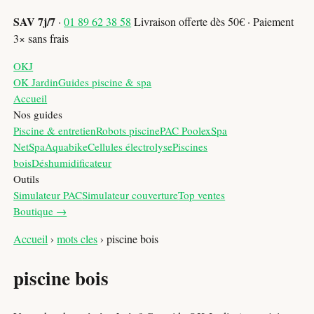
SAV 7j/7
·
01 89 62 38 58
Livraison offerte dès 50€ · Paiement
3× sans frais
OKJ
OK Jardin
Guides piscine & spa
Accueil
Nos guides
Piscine & entretien
Robots piscine
PAC Poolex
Spa
NetSpa
Aquabike
Cellules électrolyse
Piscines
bois
Déshumidificateur
Outils
Simulateur PAC
Simulateur couverture
Top ventes
Boutique →
Accueil
›
mots cles
›
piscine bois
piscine bois