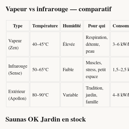
Vapeur vs infrarouge — comparatif
Type
Température
Humidité
Pour qui
Consom
Respiration,
Vapeur
40–45°C
Élevée
détente,
3–6 kW/
(Zen)
peau
Muscles,
Infrarouge
50–65°C
Faible
stress, petit
1,5–2,5 
(Sense)
espace
Tradition,
Extérieur
80–90°C
Variable
jardin,
4–8 kW/
(Apollon)
famille
Saunas OK Jardin en stock