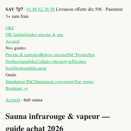
SAV 7j/7
·
01 89 62 38 58
Livraison offerte dès 50€ · Paiement
3× sans frais
OKJ
OK Jardin
Guides piscine & spa
Accueil
Nos guides
Piscine & entretien
Robots piscine
PAC Poolex
Spa
NetSpa
Aquabike
Cellules électrolyse
Piscines
bois
Déshumidificateur
Outils
Simulateur PAC
Simulateur couverture
Top ventes
Boutique →
Accueil
›
hub sauna
Sauna infrarouge & vapeur —
guide achat 2026