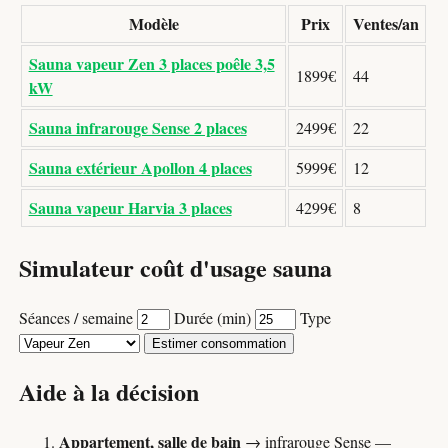
Modèle
Prix
Ventes/an
Sauna vapeur Zen 3 places poêle 3,5
1899€
44
kW
Sauna infrarouge Sense 2 places
2499€
22
Sauna extérieur Apollon 4 places
5999€
12
Sauna vapeur Harvia 3 places
4299€
8
Simulateur coût d'usage sauna
Séances / semaine
Durée (min)
Type
Estimer consommation
Aide à la décision
Appartement, salle de bain
→ infrarouge Sense —