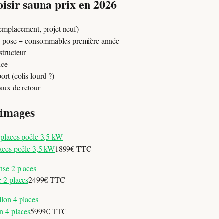
sir sauna prix en 2026
remplacement, projet neuf)
 + pose + consommables première année
structeur
nce
port (colis lourd ?)
 taux de retour
 images
aces poêle 3,5 kW
1899€ TTC
 2 places
2499€ TTC
n 4 places
5999€ TTC