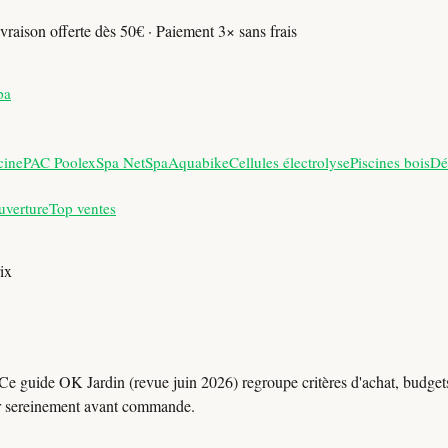
vraison offerte dès 50€ · Paiement 3× sans frais
pa
cine
PAC Poolex
Spa NetSpa
Aquabike
Cellules électrolyse
Piscines bois
Dé
uverture
Top ventes
ix
Ce guide OK Jardin (revue juin 2026) regroupe critères d'achat, budgets 
r sereinement avant commande.