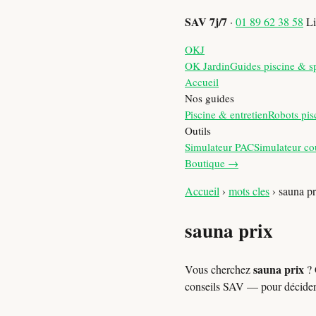
SAV 7j/7
·
01 89 62 38 58
Li
OKJ
OK Jardin
Guides piscine & s
Accueil
Nos guides
Piscine & entretien
Robots pis
Outils
Simulateur PAC
Simulateur co
Boutique →
Accueil
›
mots cles
›
sauna pr
sauna prix
sauna prix
Vous cherchez
? 
conseils SAV — pour décide