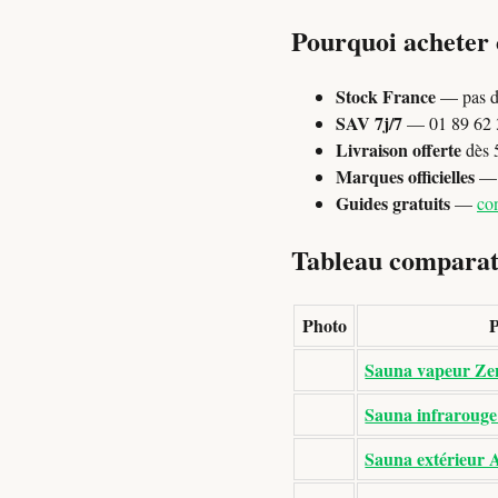
Pourquoi acheter
Stock France
— pas d
SAV 7j/7
— 01 89 62 3
Livraison offerte
dès 
Marques officielles
— P
Guides gratuits
—
con
Tableau comparati
Photo
P
Sauna vapeur Zen
Sauna infrarouge 
Sauna extérieur A