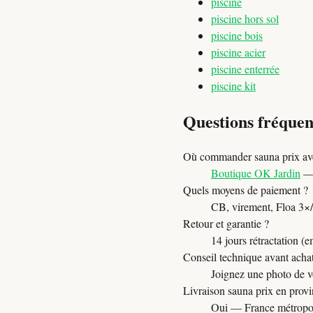
piscine
piscine hors sol
piscine bois
piscine acier
piscine enterrée
piscine kit
Questions fréquen
Où commander sauna prix ave
Boutique OK Jardin
— 
Quels moyens de paiement ?
CB, virement, Floa 3×/4×
Retour et garantie ?
14 jours rétractation (e
Conseil technique avant acha
Joignez une photo de vo
Livraison sauna prix en provi
Oui — France métropol