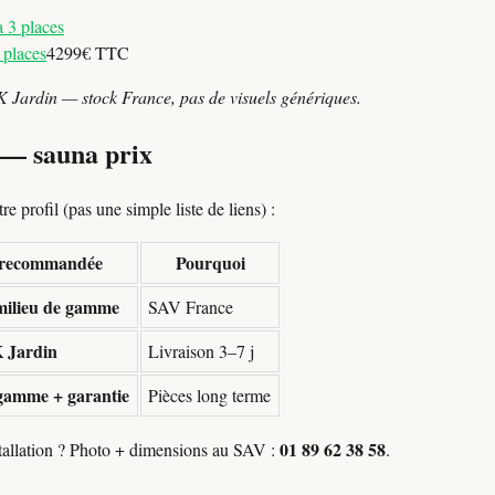
 places
4299€ TTC
K Jardin — stock France, pas de visuels génériques.
n — sauna prix
e profil (pas une simple liste de liens) :
e recommandée
Pourquoi
ilieu de gamme
SAV France
 Jardin
Livraison 3–7 j
gamme + garantie
Pièces long terme
01 89 62 38 58
stallation ? Photo + dimensions au SAV :
.