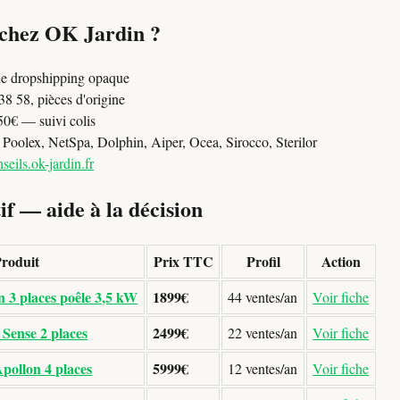
 chez OK Jardin ?
e dropshipping opaque
8 58, pièces d'origine
50€ — suivi colis
oolex, NetSpa, Dolphin, Aiper, Ocea, Sirocco, Sterilor
seils.ok-jardin.fr
f — aide à la décision
roduit
Prix TTC
Profil
Action
 3 places poêle 3,5 kW
1899€
44 ventes/an
Voir fiche
Sense 2 places
2499€
22 ventes/an
Voir fiche
pollon 4 places
5999€
12 ventes/an
Voir fiche