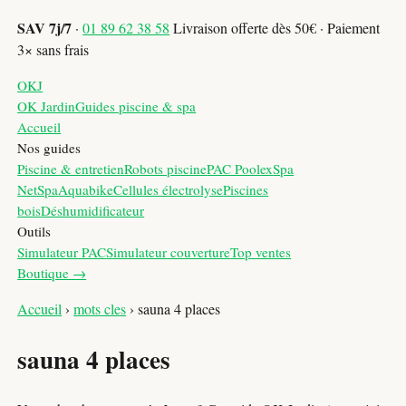
SAV 7j/7
·
01 89 62 38 58
Livraison offerte dès 50€ · Paiement
3× sans frais
OKJ
OK Jardin
Guides piscine & spa
Accueil
Nos guides
Piscine & entretien
Robots piscine
PAC Poolex
Spa
NetSpa
Aquabike
Cellules électrolyse
Piscines
bois
Déshumidificateur
Outils
Simulateur PAC
Simulateur couverture
Top ventes
Boutique →
Accueil
›
mots cles
›
sauna 4 places
sauna 4 places