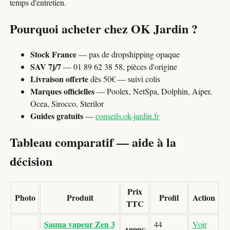
temps d'entretien.
Pourquoi acheter chez OK Jardin ?
Stock France
— pas de dropshipping opaque
SAV 7j/7
— 01 89 62 38 58, pièces d'origine
Livraison offerte
dès 50€ — suivi colis
Marques officielles
— Poolex, NetSpa, Dolphin, Aiper,
Ocea, Sirocco, Sterilor
Guides gratuits
—
conseils.ok-jardin.fr
Tableau comparatif — aide à la
décision
Prix
Photo
Produit
Profil
Action
TTC
Sauna vapeur Zen 3
44
Voir