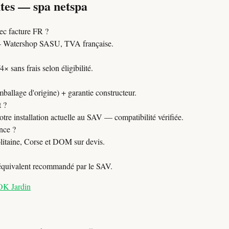
tes — spa netspa
c facture FR ?
Watershop SASU, TVA française.
 sans frais selon éligibilité.
mballage d'origine) + garantie constructeur.
t ?
tre installation actuelle au SAV — compatibilité vérifiée.
nce ?
itaine, Corse et DOM sur devis.
 équivalent recommandé par le SAV.
 OK Jardin