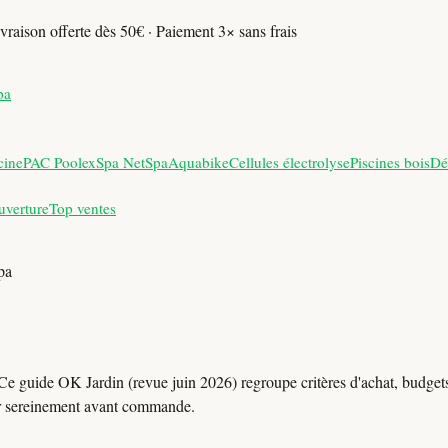
vraison offerte dès 50€ · Paiement 3× sans frais
pa
cine
PAC Poolex
Spa NetSpa
Aquabike
Cellules électrolyse
Piscines bois
Dé
uverture
Top ventes
pa
Ce guide OK Jardin (revue juin 2026) regroupe critères d'achat, budgets 
r sereinement avant commande.