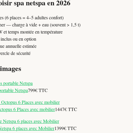
sir spa netspa en 2026
s (6 places = 4–5 adultes confort)
her — charge à vide + eau (souvent > 1,5 t)
W et temps montée en température
 inclus ou en option
ue annuelle estimée
ercle de sécurité
 images
portable Netspa
799€ TTC
topus 6 Places avec mobilier
1447€ TTC
etspa 6 places avec Mobilier
1399€ TTC