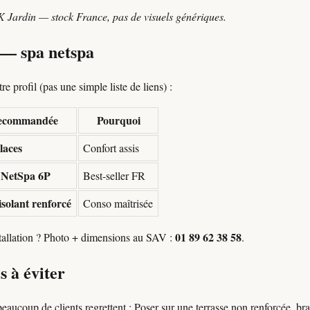
K Jardin — stock France, pas de visuels génériques.
n — spa netspa
e profil (pas une simple liste de liens) :
recommandée
Pourquoi
laces
Confort assis
 NetSpa 6P
Best-seller FR
isolant renforcé
Conso maîtrisée
01 89 62 38 58
stallation ? Photo + dimensions au SAV :
.
s à éviter
beaucoup de clients regrettent : Poser sur une terrasse non renforcée, b