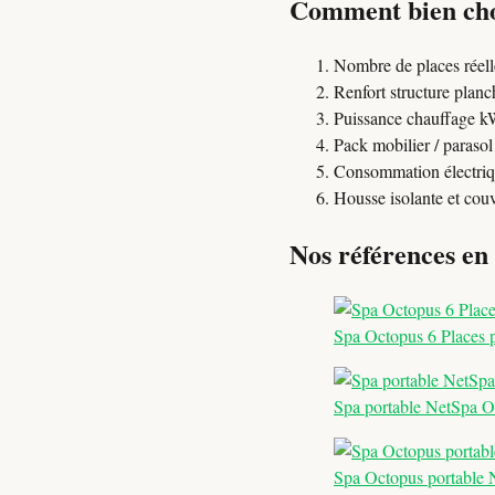
Comment bien choi
Nombre de places réelle
Renfort structure planc
Puissance chauffage k
Pack mobilier / parasol
Consommation électriq
Housse isolante et couv
Nos références en
Spa Octopus 6 Places 
Spa portable NetSpa Oc
Spa Octopus portable N