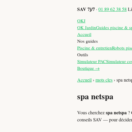
SAV 7j/7
·
01 89 62 38 58
Li
OKJ
OK Jardin
Guides piscine & s
Accueil
Nos guides
Piscine & entretien
Robots pis
Outils
Simulateur PAC
Simulateur co
Boutique →
Accueil
›
mots cles
›
spa nets
spa netspa
spa netspa
Vous cherchez
? 
conseils SAV — pour décide