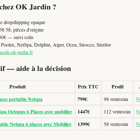
 chez OK Jardin ?
e dropshipping opaque
8 58, pièces d'origine
50€ — suivi colis
oolex, NetSpa, Dolphin, Aiper, Ocea, Sirocco, Sterilor
seils.ok-jardin.fr
f — aide à la décision
Produit
Prix TTC
Profil
aces portable Netspa
799€
98 ventes/an
Vo
pa Octopus 6 Places avec mobilier
1447€
112 ventes/an
Vo
ble Netspa 6 places avec Mobilier
1399€
58 ventes/an
Vo