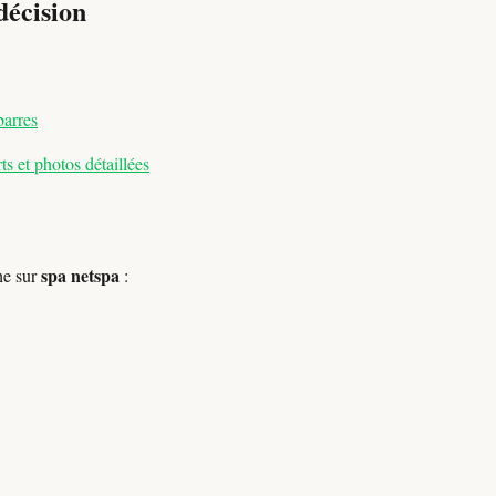
décision
barres
s et photos détaillées
spa netspa
he sur
: