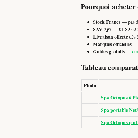
Pourquoi acheter
Stock France
— pas d
SAV 7j/7
— 01 89 62 3
Livraison offerte
dès 
Marques officielles
— P
Guides gratuits
—
con
Tableau comparati
Photo
Spa Octopus 6 Pl
Spa portable NetS
Spa Octopus porta