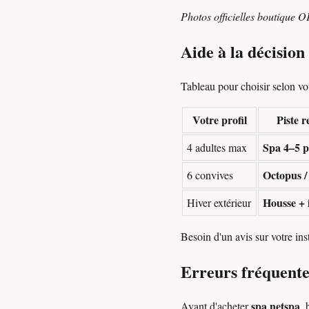
Photos officielles boutique O
Aide à la décisio
Tableau pour choisir selon votr
Votre profil
Piste 
Spa 4–5 p
4 adultes max
Octopus /
6 convives
Housse + 
Hiver extérieur
Besoin d'un avis sur votre in
Erreurs fréquente
spa netspa
Avant d'acheter
, 