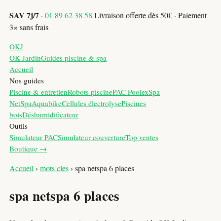
SAV 7j/7
·
01 89 62 38 58
Livraison offerte dès 50€ · Paiement
3× sans frais
OKJ
OK Jardin
Guides piscine & spa
Accueil
Nos guides
Piscine & entretien
Robots piscine
PAC Poolex
Spa
NetSpa
Aquabike
Cellules électrolyse
Piscines
bois
Déshumidificateur
Outils
Simulateur PAC
Simulateur couverture
Top ventes
Boutique →
Accueil
›
mots cles
›
spa netspa 6 places
spa netspa 6 places