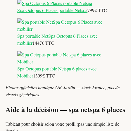
Spa Octopus 6 Places portable Netspa
799€ TTC
Spa portable NetSpa Octopus 6 Places avec
mobilier
1447€ TTC
Spa Octopus portable Netspa 6 places avec
Mobilier
1399€ TTC
Photos officielles boutique OK Jardin — stock France, pas de
visuels génériques.
Aide à la décision — spa netspa 6 places
Tableau pour choisir selon votre profil (pas une simple liste de
liens) :