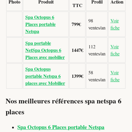
Photo
Produit
Profil
Action
TTC
Spa Octopus 6
98
Voir
Places portable
799€
ventes/an
fiche
Netspa
Spa portable
112
Voir
NetSpa Octopus 6
1447€
ventes/an
fiche
Places avec mobilier
Spa Octopus
58
Voir
portable Netspa 6
1399€
ventes/an
fiche
places avec Mobilier
Nos meilleures références spa netspa 6
places
Spa Octopus 6 Places portable Netspa