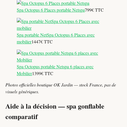
Spa Octopus 6 Places portable Netspa
799€ TTC
Spa portable NetSpa Octopus 6 Places avec
mobilier
1447€ TTC
Spa Octopus portable Netspa 6 places avec
Mobilier
1399€ TTC
Photos officielles boutique OK Jardin — stock France, pas de
visuels génériques.
Aide à la décision — spa gonflable
comparatif