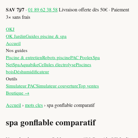
SAV 7j/7
·
01 89 62 38 58
Livraison offerte dès 50€ · Paiement
3× sans frais
OKJ
OK Jardin
Guides piscine & spa
Accueil
Nos guides
Piscine & entretien
Robots piscine
PAC Poolex
Spa
NetSpa
Aquabike
Cellules électrolyse
Piscines
bois
Déshumidificateur
Outils
Simulateur PAC
Simulateur couverture
Top ventes
Boutique →
Accueil
›
mots cles
›
spa gonflable comparatif
spa gonflable comparatif