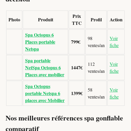
Prix
Photo
Produit
Profil
Action
TTC
Spa Octopus 6
98
Voir
Places portable
799€
ventes/an
fiche
Netspa
Spa portable
112
Voir
NetSpa Octopus 6
1447€
ventes/an
fiche
Places avec mobilier
Spa Octopus
58
Voir
portable Netspa 6
1399€
ventes/an
fiche
places avec Mobilier
Nos meilleures références spa gonflable
comparatif