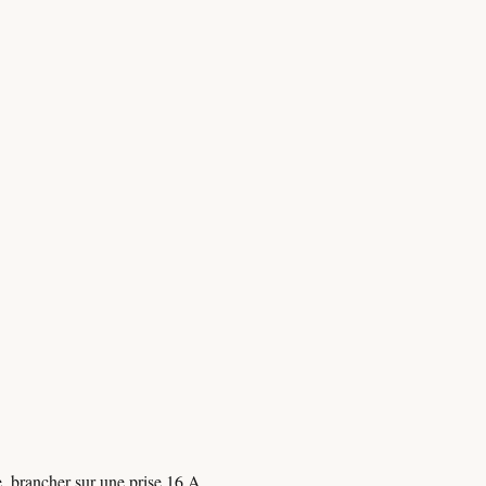
ée, brancher sur une prise 16 A