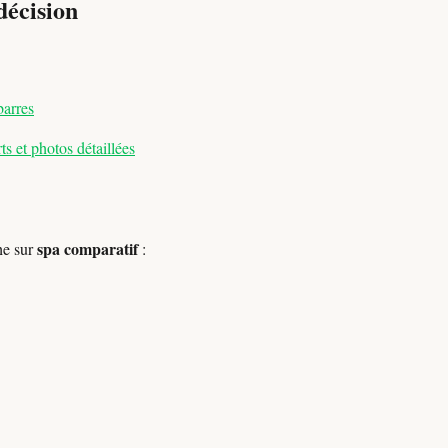
décision
barres
s et photos détaillées
spa comparatif
he sur
: