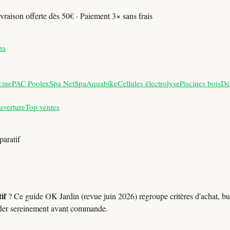
vraison offerte dès 50€ · Paiement 3× sans frais
pa
cine
PAC Poolex
Spa NetSpa
Aquabike
Cellules électrolyse
Piscines bois
Dé
uverture
Top ventes
aratif
if
? Ce guide OK Jardin (revue juin 2026) regroupe critères d'achat, bud
der sereinement avant commande.