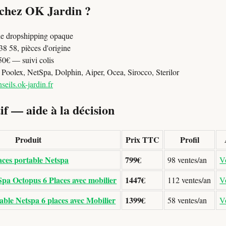
 chez OK Jardin ?
e dropshipping opaque
8 58, pièces d'origine
50€ — suivi colis
oolex, NetSpa, Dolphin, Aiper, Ocea, Sirocco, Sterilor
seils.ok-jardin.fr
f — aide à la décision
Produit
Prix TTC
Profil
aces portable Netspa
799€
98 ventes/an
Vo
pa Octopus 6 Places avec mobilier
1447€
112 ventes/an
Vo
ble Netspa 6 places avec Mobilier
1399€
58 ventes/an
Vo