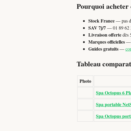
Pourquoi acheter
Stock France
— pas d
SAV 7j/7
— 01 89 62 3
Livraison offerte
dès 
Marques officielles
— P
Guides gratuits
—
con
Tableau comparati
Photo
Spa Octopus 6 Pl
Spa portable NetS
Spa Octopus porta