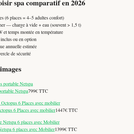
isir spa comparatif en 2026
s (6 places = 4–5 adultes confort)
her — charge à vide + eau (souvent > 1,5 t)
W et temps montée en température
 inclus ou en option
ue annuelle estimée
ercle de sécurité
 images
portable Netspa
799€ TTC
topus 6 Places avec mobilier
1447€ TTC
etspa 6 places avec Mobilier
1399€ TTC