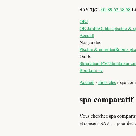
SAV 7j/7
·
01 89 62 38 58
Li
OKJ
OK Jardin
Guides piscine & s
Accueil
Nos guides
Piscine & entretien
Robots pis
Outils
Simulateur PAC
Simulateur co
Boutique →
Accueil
›
mots cles
›
spa comp
spa comparatif
spa comparat
Vous cherchez
et conseils SAV — pour déci