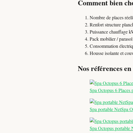
Comment bien cho
Nombre de places réelle
Renfort structure planc
Puissance chauffage k
Pack mobilier / parasol
Consommation électriq
Housse isolante et couv
Nos références en
Spa Octopus 6 Places 
Spa portable NetSpa Oc
Spa Octopus portable N