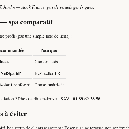
K Jardin — stock France, pas de visuels génériques.
n — spa comparatif
e profil (pas une simple liste de liens) :
recommandée
Pourquoi
laces
Confort assis
 NetSpa 6P
Best-seller FR
isolant renforcé
Conso maîtrisée
01 89 62 38 58
stallation ? Photo + dimensions au SAV :
.
s à éviter
tif
, beaucoup de clients regrettent : Poser sur une terrasse non renforc