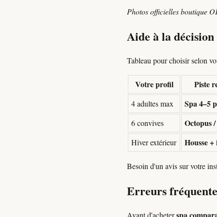
Photos officielles boutique O
Aide à la décisio
Tableau pour choisir selon votr
Votre profil
Piste 
Spa 4–5 p
4 adultes max
Octopus /
6 convives
Housse + 
Hiver extérieur
Besoin d'un avis sur votre in
Erreurs fréquente
spa compara
Avant d'acheter