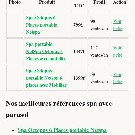
Photo
Produit
Profil
Action
TTC
Spa Octopus 6
98
Voir
Places portable
799€
ventes/an
fiche
Netspa
Spa portable
112
Voir
NetSpa Octopus 6
1447€
ventes/an
fiche
Places avec mobilier
Spa Octopus
58
Voir
portable Netspa 6
1399€
ventes/an
fiche
places avec Mobilier
Nos meilleures références spa avec
parasol
Spa Octopus 6 Places portable Netspa