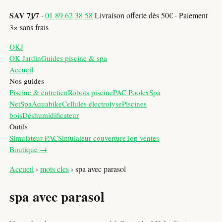
SAV 7j/7
·
01 89 62 38 58
Livraison offerte dès 50€ · Paiement
3× sans frais
OKJ
OK Jardin
Guides piscine & spa
Accueil
Nos guides
Piscine & entretien
Robots piscine
PAC Poolex
Spa
NetSpa
Aquabike
Cellules électrolyse
Piscines
bois
Déshumidificateur
Outils
Simulateur PAC
Simulateur couverture
Top ventes
Boutique →
Accueil
›
mots cles
›
spa avec parasol
spa avec parasol