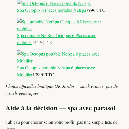
Spa Octopus 6 Places portable Netspa
799€ TTC
Spa portable NetSpa Octopus 6 Places avec
mobilier
1447€ TTC
Spa Octopus portable Netspa 6 places avec
Mobilier
1399€ TTC
Photos officielles boutique OK Jardin — stock France, pas de
visuels génériques.
Aide à la décision — spa avec parasol
Tableau pour choisir selon votre profil (pas une simple liste de
liens) :