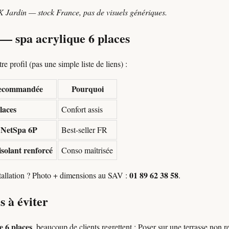
K Jardin — stock France, pas de visuels génériques.
 — spa acrylique 6 places
e profil (pas une simple liste de liens) :
recommandée
Pourquoi
laces
Confort assis
 NetSpa 6P
Best-seller FR
isolant renforcé
Conso maîtrisée
01 89 62 38 58
stallation ? Photo + dimensions au SAV :
.
s à éviter
e 6 places
, beaucoup de clients regrettent : Poser sur une terrasse non 