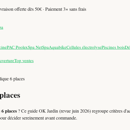
vraison offerte dès 50€ · Paiement 3× sans frais
pa
cine
PAC Poolex
Spa NetSpa
Aquabike
Cellules électrolyse
Piscines bois
Dé
uverture
Top ventes
lique 6 places
 places
 6 places
? Ce guide OK Jardin (revue juin 2026) regroupe critères d'ac
pour décider sereinement avant commande.