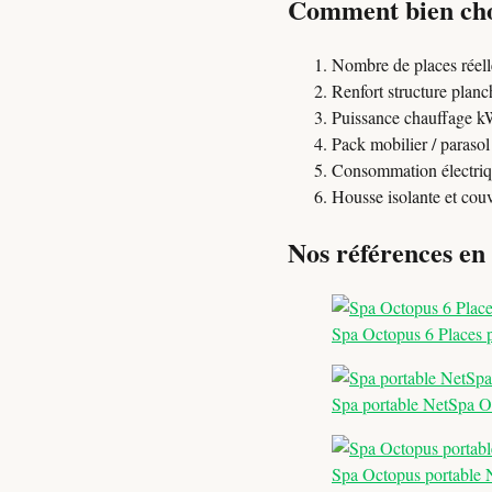
Comment bien choi
Nombre de places réelle
Renfort structure planc
Puissance chauffage k
Pack mobilier / parasol
Consommation électriq
Housse isolante et couv
Nos références en
Spa Octopus 6 Places 
Spa portable NetSpa Oc
Spa Octopus portable N