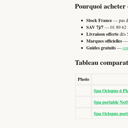
Pourquoi acheter
Stock France
— pas d
SAV 7j/7
— 01 89 62 3
Livraison offerte
dès 
Marques officielles
— P
Guides gratuits
—
con
Tableau comparati
Photo
Spa Octopus 6 Pl
Spa portable NetS
Spa Octopus porta