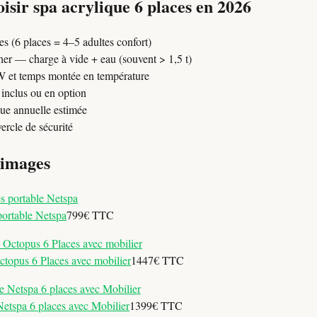
sir spa acrylique 6 places en 2026
s (6 places = 4–5 adultes confort)
her — charge à vide + eau (souvent > 1,5 t)
W et temps montée en température
 inclus ou en option
ue annuelle estimée
ercle de sécurité
 images
portable Netspa
799€ TTC
topus 6 Places avec mobilier
1447€ TTC
etspa 6 places avec Mobilier
1399€ TTC