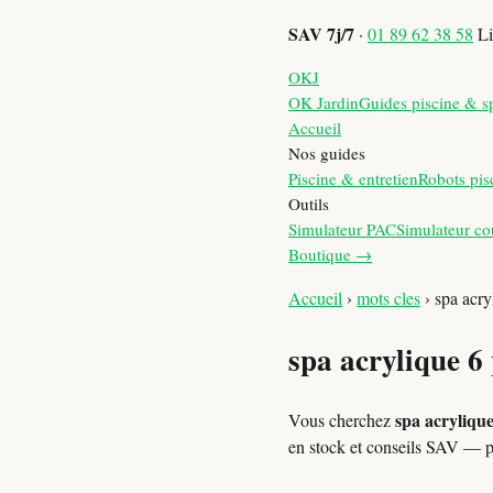
SAV 7j/7
·
01 89 62 38 58
Li
OKJ
OK Jardin
Guides piscine & s
Accueil
Nos guides
Piscine & entretien
Robots pis
Outils
Simulateur PAC
Simulateur co
Boutique →
Accueil
›
mots cles
›
spa acry
spa acrylique 6
spa acrylique
Vous cherchez
en stock et conseils SAV — 