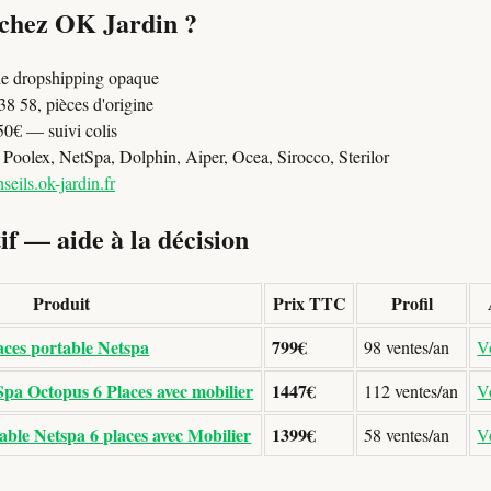
 chez OK Jardin ?
e dropshipping opaque
8 58, pièces d'origine
50€ — suivi colis
oolex, NetSpa, Dolphin, Aiper, Ocea, Sirocco, Sterilor
seils.ok-jardin.fr
f — aide à la décision
Produit
Prix TTC
Profil
aces portable Netspa
799€
98 ventes/an
Vo
pa Octopus 6 Places avec mobilier
1447€
112 ventes/an
Vo
ble Netspa 6 places avec Mobilier
1399€
58 ventes/an
Vo