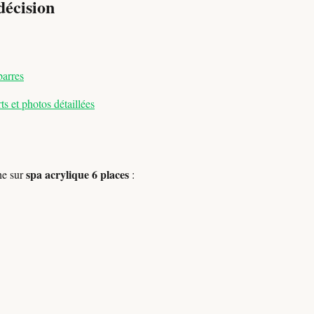
décision
barres
s et photos détaillées
spa acrylique 6 places
he sur
: