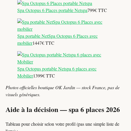
Spa Octopus 6 Places portable Netspa
799€ TTC
Spa portable NetSpa Octopus 6 Places avec
mobilier
1447€ TTC
Spa Octopus portable Netspa 6 places avec
Mobilier
1399€ TTC
Photos officielles boutique OK Jardin — stock France, pas de
visuels génériques.
Aide à la décision — spa 6 places 2026
Tableau pour choisir selon votre profil (pas une simple liste de
liens) :