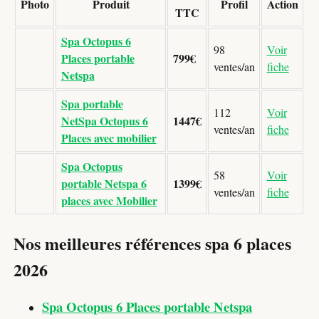
Photo
Produit
Profil
Action
TTC
Spa Octopus 6
98
Voir
Places portable
799€
ventes/an
fiche
Netspa
Spa portable
112
Voir
NetSpa Octopus 6
1447€
ventes/an
fiche
Places avec mobilier
Spa Octopus
58
Voir
portable Netspa 6
1399€
ventes/an
fiche
places avec Mobilier
Nos meilleures références spa 6 places
2026
Spa Octopus 6 Places portable Netspa