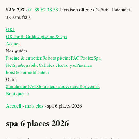
SAV 7j/7
·
01 89 62 38 58
Livraison offerte dès 50€ · Paiement
3× sans frais
OKJ
OK Jardin
Guides piscine & spa
Accueil
Nos guides
Piscine & entretien
Robots piscine
PAC Poolex
Spa
NetSpa
Aquabike
Cellules électrolyse
Piscines
bois
Déshumidificateur
Outils
Simulateur PAC
Simulateur couverture
Top ventes
Boutique →
Accueil
›
mots cles
›
spa 6 places 2026
spa 6 places 2026