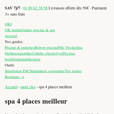
SAV 7j/7
·
01 89 62 38 58
Livraison offerte dès 50€ · Paiement
3× sans frais
OKJ
OK Jardin
Guides piscine & spa
Accueil
Nos guides
Piscine & entretien
Robots piscine
PAC Poolex
Spa
NetSpa
Aquabike
Cellules électrolyse
Piscines
bois
Déshumidificateur
Outils
Simulateur PAC
Simulateur couverture
Top ventes
Boutique →
Accueil
›
mots cles
›
spa 4 places meilleur
spa 4 places meilleur