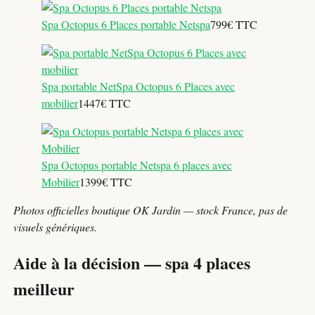
Spa Octopus 6 Places portable Netspa
799€ TTC
Spa portable NetSpa Octopus 6 Places avec
mobilier
1447€ TTC
Spa Octopus portable Netspa 6 places avec
Mobilier
1399€ TTC
Photos officielles boutique OK Jardin — stock France, pas de
visuels génériques.
Aide à la décision — spa 4 places
meilleur