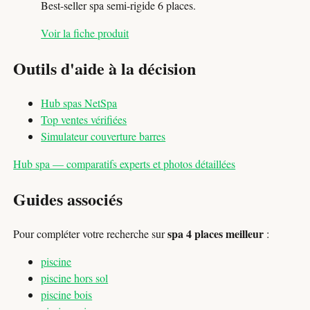
Best-seller spa semi-rigide 6 places.
Voir la fiche produit
Outils d'aide à la décision
Hub spas NetSpa
Top ventes vérifiées
Simulateur couverture barres
Hub spa — comparatifs experts et photos détaillées
Guides associés
spa 4 places meilleur
Pour compléter votre recherche sur
:
piscine
piscine hors sol
piscine bois