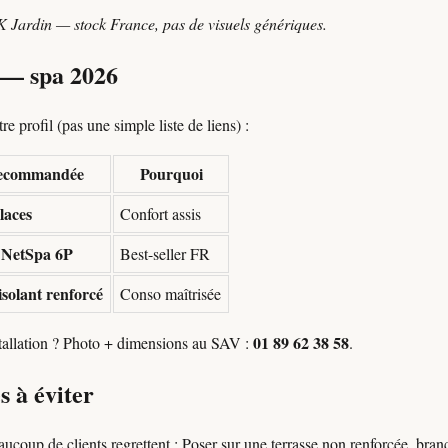
K Jardin — stock France, pas de visuels génériques.
n — spa 2026
e profil (pas une simple liste de liens) :
recommandée
Pourquoi
laces
Confort assis
 NetSpa 6P
Best-seller FR
isolant renforcé
Conso maîtrisée
01 89 62 38 58
stallation ? Photo + dimensions au SAV :
.
s à éviter
aucoup de clients regrettent : Poser sur une terrasse non renforcée, bra