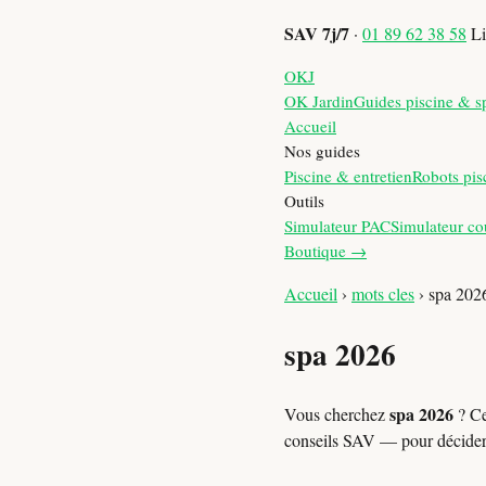
SAV 7j/7
·
01 89 62 38 58
Li
OKJ
OK Jardin
Guides piscine & s
Accueil
Nos guides
Piscine & entretien
Robots pis
Outils
Simulateur PAC
Simulateur co
Boutique →
Accueil
›
mots cles
›
spa 202
spa 2026
spa 2026
Vous cherchez
? Ce
conseils SAV — pour décide