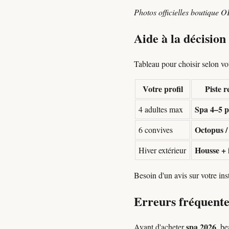
Photos officielles boutique O
Aide à la décisio
Tableau pour choisir selon votr
Votre profil
Piste 
Spa 4–5 p
4 adultes max
Octopus /
6 convives
Housse + 
Hiver extérieur
Besoin d'un avis sur votre in
Erreurs fréquente
spa 2026
Avant d'acheter
, be