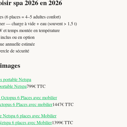
isir spa 2026 en 2026
s (6 places = 4–5 adultes confort)
her — charge à vide + eau (souvent > 1,5 t)
W et temps montée en température
 inclus ou en option
ue annuelle estimée
ercle de sécurité
 images
portable Netspa
799€ TTC
topus 6 Places avec mobilier
1447€ TTC
etspa 6 places avec Mobilier
1399€ TTC