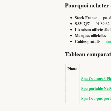
Pourquoi acheter
Stock France
— pas d
SAV 7j/7
— 01 89 62 3
Livraison offerte
dès 
Marques officielles
— P
Guides gratuits
—
con
Tableau comparati
Photo
Spa Octopus 6 Pl
Spa portable NetS
Spa Octopus porta