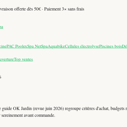
vraison offerte dès 50€ · Paiement 3× sans frais
pa
cine
PAC Poolex
Spa NetSpa
Aquabike
Cellules électrolyse
Piscines bois
Dé
uverture
Top ventes
6
 guide OK Jardin (revue juin 2026) regroupe critères d'achat, budgets ré
r sereinement avant commande.