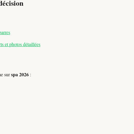
décision
barres
s et photos détaillées
spa 2026
he sur
: