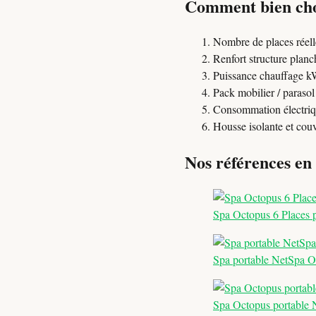
Comment bien cho
Nombre de places réelle
Renfort structure planc
Puissance chauffage k
Pack mobilier / parasol
Consommation électriq
Housse isolante et couv
Nos références en
Spa Octopus 6 Places 
Spa portable NetSpa Oc
Spa Octopus portable N