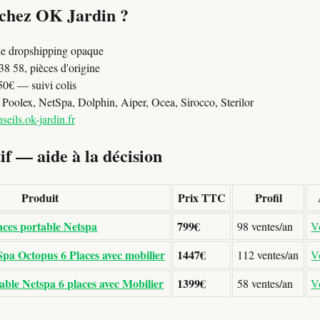
 chez OK Jardin ?
e dropshipping opaque
8 58, pièces d'origine
50€ — suivi colis
oolex, NetSpa, Dolphin, Aiper, Ocea, Sirocco, Sterilor
seils.ok-jardin.fr
f — aide à la décision
Produit
Prix TTC
Profil
aces portable Netspa
799€
98 ventes/an
Vo
pa Octopus 6 Places avec mobilier
1447€
112 ventes/an
Vo
ble Netspa 6 places avec Mobilier
1399€
58 ventes/an
Vo