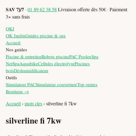
SAV 7j/7
·
01 89 62 38 58
Livraison offerte dès 50€ · Paiement
3× sans frais
OKJ
OK Jardin
Guides piscine & spa
Accueil
Nos guides
Piscine & entretien
Robots piscine
PAC Poolex
Spa
NetSpa
Aquabike
Cellules électrolyse
Piscines
bois
Déshumidificateur
Outils
Simulateur PAC
Simulateur couverture
Top ventes
Boutique →
Accueil
›
mots cles
›
silverline fi 7kw
silverline fi 7kw