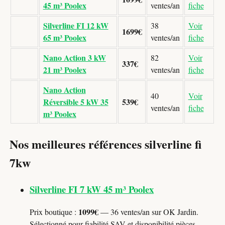
45 m³ Poolex
ventes/an
fiche
Silverline FI 12 kW
38
Voir
1699€
65 m³ Poolex
ventes/an
fiche
Nano Action 3 kW
82
Voir
337€
21 m³ Poolex
ventes/an
fiche
Nano Action
40
Voir
Réversible 5 kW 35
539€
ventes/an
fiche
m³ Poolex
Nos meilleures références silverline fi
7kw
Silverline FI 7 kW 45 m³ Poolex
1099€
Prix boutique :
— 36 ventes/an sur OK Jardin.
Sélectionné pour fiabilité SAV et disponibilité pièces.