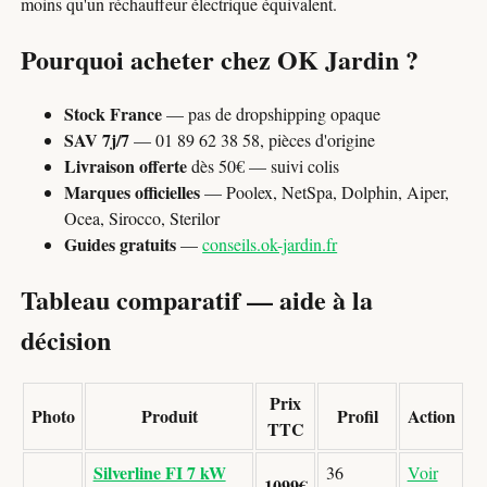
moins qu'un réchauffeur électrique équivalent.
Pourquoi acheter chez OK Jardin ?
Stock France
— pas de dropshipping opaque
SAV 7j/7
— 01 89 62 38 58, pièces d'origine
Livraison offerte
dès 50€ — suivi colis
Marques officielles
— Poolex, NetSpa, Dolphin, Aiper,
Ocea, Sirocco, Sterilor
Guides gratuits
—
conseils.ok-jardin.fr
Tableau comparatif — aide à la
décision
Prix
Photo
Produit
Profil
Action
TTC
Silverline FI 7 kW
36
Voir
1099€