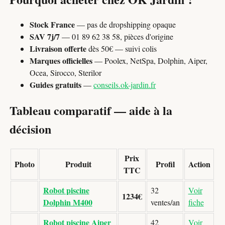
Stock France
— pas de dropshipping opaque
SAV 7j/7
— 01 89 62 38 58, pièces d'origine
Livraison offerte
dès 50€ — suivi colis
Marques officielles
— Poolex, NetSpa, Dolphin, Aiper,
Ocea, Sirocco, Sterilor
Guides gratuits
—
conseils.ok-jardin.fr
Tableau comparatif — aide à la
décision
Prix
Photo
Produit
Profil
Action
TTC
Robot piscine
32
Voir
1234€
Dolphin M400
ventes/an
fiche
Robot piscine Aiper
42
Voir