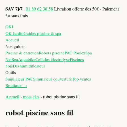
SAV 7j/7
·
01 89 62 38 58
Livraison offerte dès 50€ · Paiement
3× sans frais
OKJ
OK Jardin
Guides piscine & spa
Accueil
Nos guides
Piscine & entretien
Robots piscine
PAC Poolex
Spa
NetSpa
Aquabike
Cellules électrolyse
Piscines
bois
Déshumidificateur
Outils
Simulateur PAC
Simulateur couverture
Top ventes
Boutique →
Accueil
›
mots cles
›
robot piscine sans fil
robot piscine sans fil