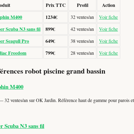
oduit
Prix TTC
Profil
Action
lphin M400
1234€
32 ventes/an
Voir fiche
er Scuba N3 sans fil
899€
42 ventes/an
Voir fiche
er Seagull Pro
649€
38 ventes/an
Voir fiche
diac Freedom
799€
28 ventes/an
Voir fiche
férences robot piscine grand bassin
lphin M400
 32 ventes/an sur OK Jardin. Référence haut de gamme pour parois et
r Scuba N3 sans fil