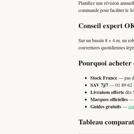
Planifiez une révision annuel
commande pour faciliter le SAV
Conseil expert O
Sur un bassin 8 × 4 m, un ro
couvertures quotidiennes légè
Pourquoi acheter
Stock France
— pas d
SAV 7j/7
— 01 89 62 3
Livraison offerte
dès 
Marques officielles
— P
Guides gratuits
—
con
Tableau comparati