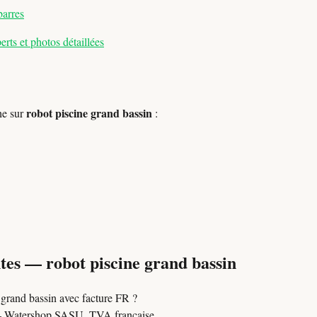
barres
ts et photos détaillées
robot piscine grand bassin
he sur
:
tes — robot piscine grand bassin
grand bassin avec facture FR ?
Watershop SASU, TVA française.