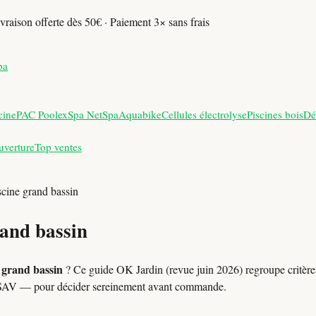
vraison offerte dès 50€ · Paiement 3× sans frais
pa
cine
PAC Poolex
Spa NetSpa
Aquabike
Cellules électrolyse
Piscines bois
Dé
uverture
Top ventes
scine grand bassin
rand bassin
 grand bassin
? Ce guide OK Jardin (revue juin 2026) regroupe critères
ls SAV — pour décider sereinement avant commande.