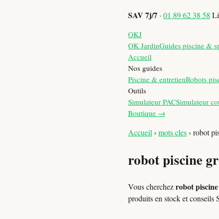
SAV 7j/7
·
01 89 62 38 58
Li
OKJ
OK Jardin
Guides piscine & s
Accueil
Nos guides
Piscine & entretien
Robots pis
Outils
Simulateur PAC
Simulateur co
Boutique →
Accueil
›
mots cles
›
robot pi
robot piscine g
robot piscine
Vous cherchez
produits en stock et consei