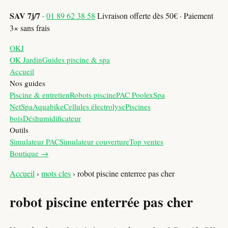
SAV 7j/7
·
01 89 62 38 58
Livraison offerte dès 50€ · Paiement
3× sans frais
OKJ
OK Jardin
Guides piscine & spa
Accueil
Nos guides
Piscine & entretien
Robots piscine
PAC Poolex
Spa
NetSpa
Aquabike
Cellules électrolyse
Piscines
bois
Déshumidificateur
Outils
Simulateur PAC
Simulateur couverture
Top ventes
Boutique →
Accueil
›
mots cles
›
robot piscine enterree pas cher
robot piscine enterrée pas cher