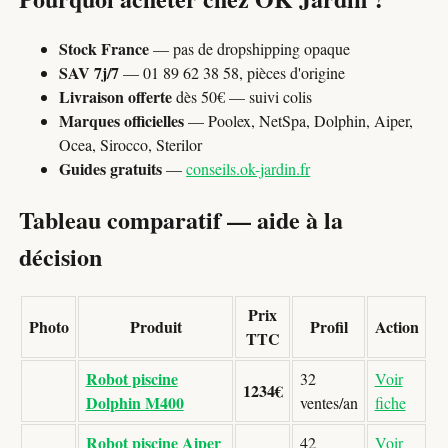
Stock France
— pas de dropshipping opaque
SAV 7j/7
— 01 89 62 38 58, pièces d'origine
Livraison offerte
dès 50€ — suivi colis
Marques officielles
— Poolex, NetSpa, Dolphin, Aiper,
Ocea, Sirocco, Sterilor
Guides gratuits
—
conseils.ok-jardin.fr
Tableau comparatif — aide à la
décision
Prix
Photo
Produit
Profil
Action
TTC
Robot piscine
32
Voir
1234€
Dolphin M400
ventes/an
fiche
Robot piscine Aiper
42
Voir