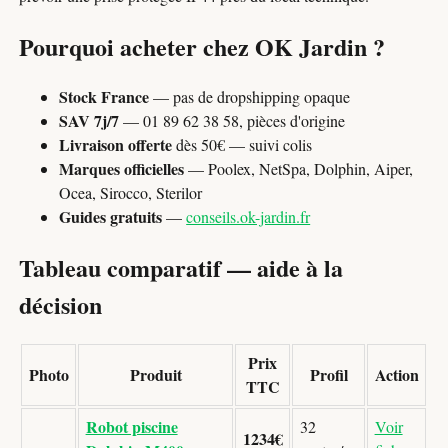
Pourquoi acheter chez OK Jardin ?
Stock France
— pas de dropshipping opaque
SAV 7j/7
— 01 89 62 38 58, pièces d'origine
Livraison offerte
dès 50€ — suivi colis
Marques officielles
— Poolex, NetSpa, Dolphin, Aiper,
Ocea, Sirocco, Sterilor
Guides gratuits
—
conseils.ok-jardin.fr
Tableau comparatif — aide à la
décision
Prix
Photo
Produit
Profil
Action
TTC
Robot piscine
32
Voir
1234€