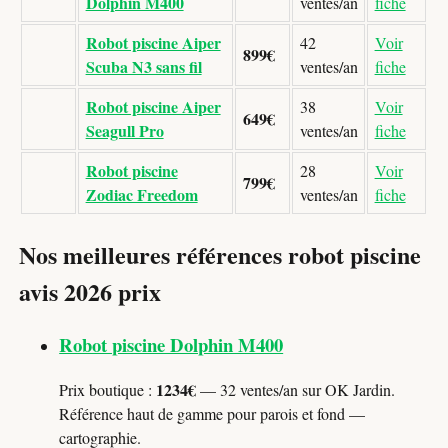
Dolphin M400
ventes/an
fiche
Robot piscine Aiper
42
Voir
899€
Scuba N3 sans fil
ventes/an
fiche
Robot piscine Aiper
38
Voir
649€
Seagull Pro
ventes/an
fiche
Robot piscine
28
Voir
799€
Zodiac Freedom
ventes/an
fiche
Nos meilleures références robot piscine
avis 2026 prix
Robot piscine Dolphin M400
1234€
Prix boutique :
— 32 ventes/an sur OK Jardin.
Référence haut de gamme pour parois et fond —
cartographie.