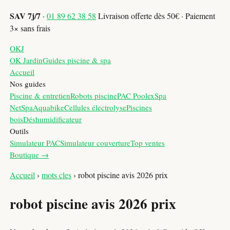
SAV 7j/7
·
01 89 62 38 58
Livraison offerte dès 50€ · Paiement
3× sans frais
OKJ
OK Jardin
Guides piscine & spa
Accueil
Nos guides
Piscine & entretien
Robots piscine
PAC Poolex
Spa
NetSpa
Aquabike
Cellules électrolyse
Piscines
bois
Déshumidificateur
Outils
Simulateur PAC
Simulateur couverture
Top ventes
Boutique →
Accueil
›
mots cles
›
robot piscine avis 2026 prix
robot piscine avis 2026 prix