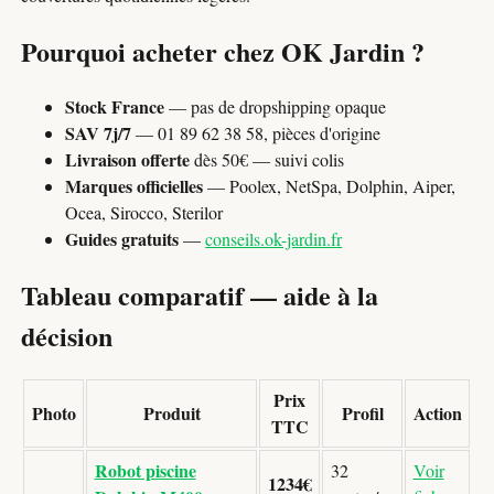
Pourquoi acheter chez OK Jardin ?
Stock France
— pas de dropshipping opaque
SAV 7j/7
— 01 89 62 38 58, pièces d'origine
Livraison offerte
dès 50€ — suivi colis
Marques officielles
— Poolex, NetSpa, Dolphin, Aiper,
Ocea, Sirocco, Sterilor
Guides gratuits
—
conseils.ok-jardin.fr
Tableau comparatif — aide à la
décision
Prix
Photo
Produit
Profil
Action
TTC
Robot piscine
32
Voir
1234€