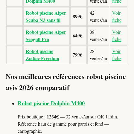
Dolphin M400
ventes/an
fiche
Robot piscine Aiper
42
Voir
899€
Scuba N3 sans fil
ventes/an
fiche
Robot piscine Aiper
38
Voir
649€
Seagull Pro
ventes/an
fiche
Robot piscine
28
Voir
799€
Zodiac Freedom
ventes/an
fiche
Nos meilleures références robot piscine
avis 2026 comparatif
Robot piscine Dolphin M400
1234€
Prix boutique :
— 32 ventes/an sur OK Jardin.
Référence haut de gamme pour parois et fond —
cartographie.