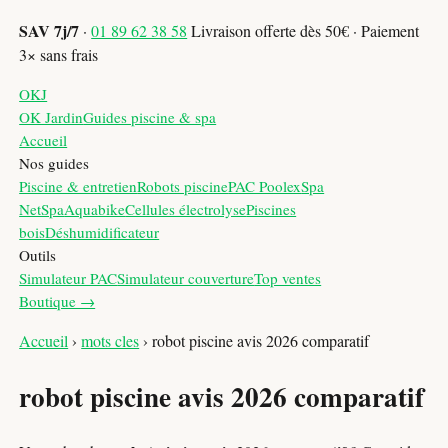
SAV 7j/7
·
01 89 62 38 58
Livraison offerte dès 50€ · Paiement
3× sans frais
OKJ
OK Jardin
Guides piscine & spa
Accueil
Nos guides
Piscine & entretien
Robots piscine
PAC Poolex
Spa
NetSpa
Aquabike
Cellules électrolyse
Piscines
bois
Déshumidificateur
Outils
Simulateur PAC
Simulateur couverture
Top ventes
Boutique →
Accueil
›
mots cles
›
robot piscine avis 2026 comparatif
robot piscine avis 2026 comparatif