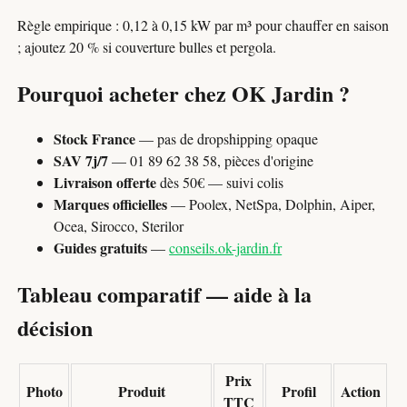
Règle empirique : 0,12 à 0,15 kW par m³ pour chauffer en saison
; ajoutez 20 % si couverture bulles et pergola.
Pourquoi acheter chez OK Jardin ?
Stock France
— pas de dropshipping opaque
SAV 7j/7
— 01 89 62 38 58, pièces d'origine
Livraison offerte
dès 50€ — suivi colis
Marques officielles
— Poolex, NetSpa, Dolphin, Aiper,
Ocea, Sirocco, Sterilor
Guides gratuits
—
conseils.ok-jardin.fr
Tableau comparatif — aide à la
décision
Prix
Photo
Produit
Profil
Action
TTC