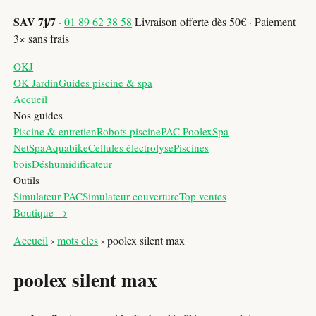
SAV 7j/7
·
01 89 62 38 58
Livraison offerte dès 50€ · Paiement
3× sans frais
OKJ
OK Jardin
Guides piscine & spa
Accueil
Nos guides
Piscine & entretien
Robots piscine
PAC Poolex
Spa
NetSpa
Aquabike
Cellules électrolyse
Piscines
bois
Déshumidificateur
Outils
Simulateur PAC
Simulateur couverture
Top ventes
Boutique →
Accueil
›
mots cles
›
poolex silent max
poolex silent max