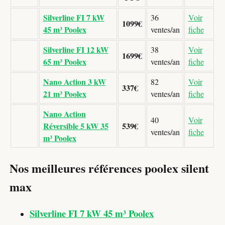
Silverline FI 7 kW
36
Voir
1099€
45 m³ Poolex
ventes/an
fiche
Silverline FI 12 kW
38
Voir
1699€
65 m³ Poolex
ventes/an
fiche
Nano Action 3 kW
82
Voir
337€
21 m³ Poolex
ventes/an
fiche
Nano Action
40
Voir
Réversible 5 kW 35
539€
ventes/an
fiche
m³ Poolex
Nos meilleures références poolex silent
max
Silverline FI 7 kW 45 m³ Poolex