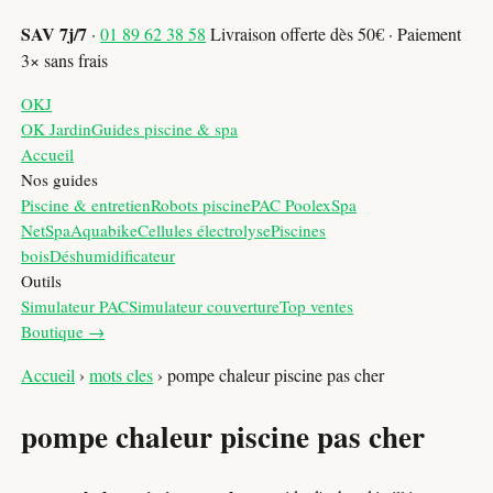
SAV 7j/7
·
01 89 62 38 58
Livraison offerte dès 50€ · Paiement
3× sans frais
OKJ
OK Jardin
Guides piscine & spa
Accueil
Nos guides
Piscine & entretien
Robots piscine
PAC Poolex
Spa
NetSpa
Aquabike
Cellules électrolyse
Piscines
bois
Déshumidificateur
Outils
Simulateur PAC
Simulateur couverture
Top ventes
Boutique →
Accueil
›
mots cles
›
pompe chaleur piscine pas cher
pompe chaleur piscine pas cher