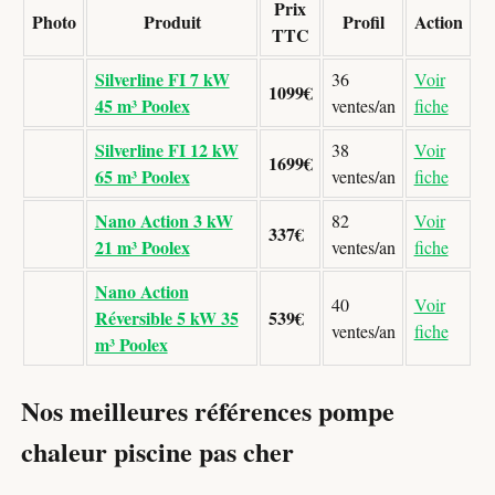
Prix
Photo
Produit
Profil
Action
TTC
Silverline FI 7 kW
36
Voir
1099€
45 m³ Poolex
ventes/an
fiche
Silverline FI 12 kW
38
Voir
1699€
65 m³ Poolex
ventes/an
fiche
Nano Action 3 kW
82
Voir
337€
21 m³ Poolex
ventes/an
fiche
Nano Action
40
Voir
Réversible 5 kW 35
539€
ventes/an
fiche
m³ Poolex
Nos meilleures références pompe
chaleur piscine pas cher