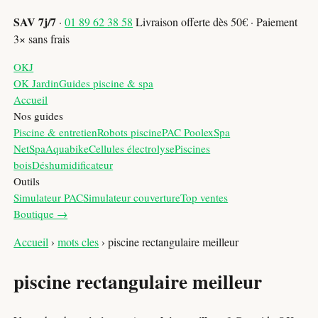
SAV 7j/7
·
01 89 62 38 58
Livraison offerte dès 50€ · Paiement
3× sans frais
OKJ
OK Jardin
Guides piscine & spa
Accueil
Nos guides
Piscine & entretien
Robots piscine
PAC Poolex
Spa
NetSpa
Aquabike
Cellules électrolyse
Piscines
bois
Déshumidificateur
Outils
Simulateur PAC
Simulateur couverture
Top ventes
Boutique →
Accueil
›
mots cles
›
piscine rectangulaire meilleur
piscine rectangulaire meilleur