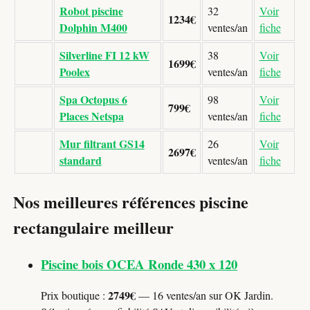
Robot piscine
32
Voir
1234€
Dolphin M400
ventes/an
fiche
Silverline FI 12 kW
38
Voir
1699€
Poolex
ventes/an
fiche
Spa Octopus 6
98
Voir
799€
Places Netspa
ventes/an
fiche
Mur filtrant GS14
26
Voir
2697€
standard
ventes/an
fiche
Nos meilleures références piscine
rectangulaire meilleur
Piscine bois OCEA Ronde 430 x 120
2749€
Prix boutique :
— 16 ventes/an sur OK Jardin.