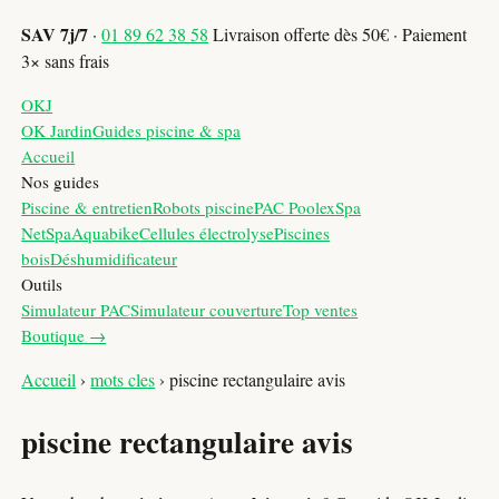
SAV 7j/7
·
01 89 62 38 58
Livraison offerte dès 50€ · Paiement
3× sans frais
OKJ
OK Jardin
Guides piscine & spa
Accueil
Nos guides
Piscine & entretien
Robots piscine
PAC Poolex
Spa
NetSpa
Aquabike
Cellules électrolyse
Piscines
bois
Déshumidificateur
Outils
Simulateur PAC
Simulateur couverture
Top ventes
Boutique →
Accueil
›
mots cles
›
piscine rectangulaire avis
piscine rectangulaire avis