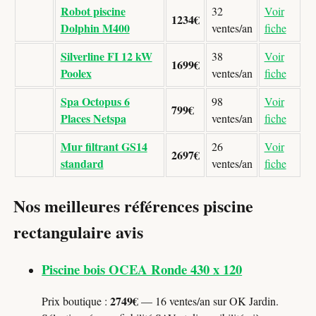
Robot piscine
32
Voir
1234€
Dolphin M400
ventes/an
fiche
Silverline FI 12 kW
38
Voir
1699€
Poolex
ventes/an
fiche
Spa Octopus 6
98
Voir
799€
Places Netspa
ventes/an
fiche
Mur filtrant GS14
26
Voir
2697€
standard
ventes/an
fiche
Nos meilleures références piscine
rectangulaire avis
Piscine bois OCEA Ronde 430 x 120
2749€
Prix boutique :
— 16 ventes/an sur OK Jardin.