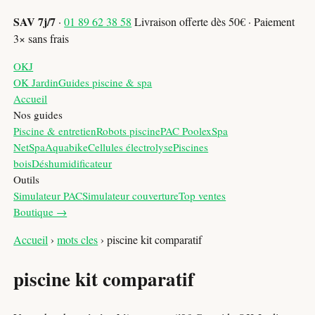
SAV 7j/7
·
01 89 62 38 58
Livraison offerte dès 50€ · Paiement
3× sans frais
OKJ
OK Jardin
Guides piscine & spa
Accueil
Nos guides
Piscine & entretien
Robots piscine
PAC Poolex
Spa
NetSpa
Aquabike
Cellules électrolyse
Piscines
bois
Déshumidificateur
Outils
Simulateur PAC
Simulateur couverture
Top ventes
Boutique →
Accueil
›
mots cles
›
piscine kit comparatif
piscine kit comparatif