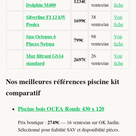
1234€
Dolphin M400
ventes/an
fiche
Silverline FI 12 kW
38
Voir
1699€
Poolex
ventes/an
fiche
Spa Octopus 6
98
Voir
799€
Places Netspa
ventes/an
fiche
Mur filtrant GS14
26
Voir
2697€
standard
ventes/an
fiche
Nos meilleures références piscine kit
comparatif
Piscine bois OCEA Ronde 430 x 120
2749€
Prix boutique :
— 16 ventes/an sur OK Jardin.
Sélectionné pour fiabilité SAV et disponibilité pièces.