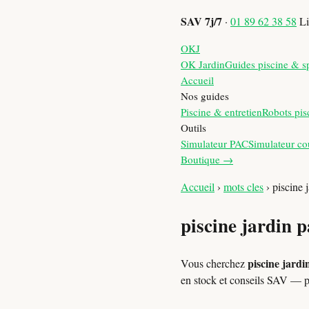
SAV 7j/7
·
01 89 62 38 58
Li
OKJ
OK Jardin
Guides piscine & s
Accueil
Nos guides
Piscine & entretien
Robots pis
Outils
Simulateur PAC
Simulateur co
Boutique →
Accueil
›
mots cles
›
piscine 
piscine jardin p
piscine jardi
Vous cherchez
en stock et conseils SAV — 