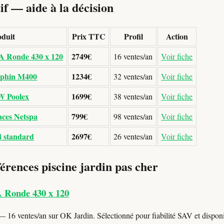
f — aide à la décision
duit
Prix TTC
Profil
Action
A Ronde 430 x 120
2749€
16 ventes/an
Voir fiche
lphin M400
1234€
32 ventes/an
Voir fiche
kW Poolex
1699€
38 ventes/an
Voir fiche
aces Netspa
799€
98 ventes/an
Voir fiche
4 standard
2697€
26 ventes/an
Voir fiche
érences piscine jardin pas cher
A Ronde 430 x 120
 16 ventes/an sur OK Jardin. Sélectionné pour fiabilité SAV et disponib