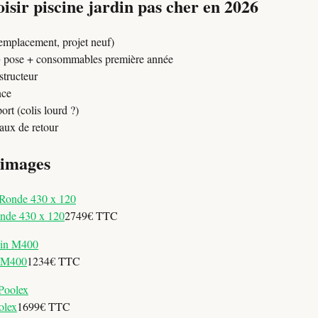
sir piscine jardin pas cher en 2026
remplacement, projet neuf)
 + pose + consommables première année
structeur
nce
port (colis lourd ?)
 taux de retour
 images
nde 430 x 120
2749€ TTC
n M400
1234€ TTC
olex
1699€ TTC