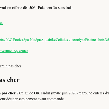
vraison offerte dès 50€ · Paiement 3× sans frais
pa
cine
PAC Poolex
Spa NetSpa
Aquabike
Cellules électrolyse
Piscines bois
Dé
uverture
Top ventes
jardin pas cher
as cher
n pas cher
? Ce guide OK Jardin (revue juin 2026) regroupe critères d'a
pour décider sereinement avant commande.