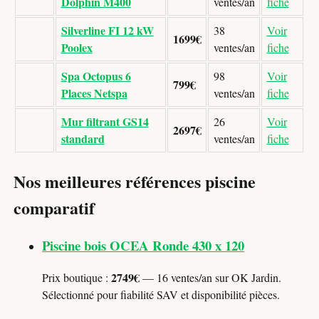
Dolphin M400
ventes/an
fiche
Silverline FI 12 kW
38
Voir
1699€
Poolex
ventes/an
fiche
Spa Octopus 6
98
Voir
799€
Places Netspa
ventes/an
fiche
Mur filtrant GS14
26
Voir
2697€
standard
ventes/an
fiche
Nos meilleures références piscine
comparatif
Piscine bois OCEA Ronde 430 x 120
2749€
Prix boutique :
— 16 ventes/an sur OK Jardin.
Sélectionné pour fiabilité SAV et disponibilité pièces.