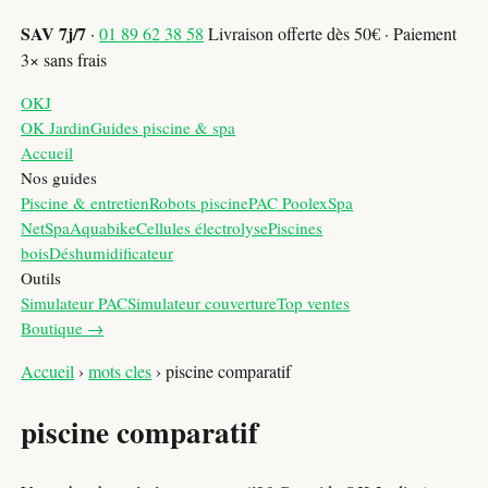
SAV 7j/7
·
01 89 62 38 58
Livraison offerte dès 50€ · Paiement
3× sans frais
OKJ
OK Jardin
Guides piscine & spa
Accueil
Nos guides
Piscine & entretien
Robots piscine
PAC Poolex
Spa
NetSpa
Aquabike
Cellules électrolyse
Piscines
bois
Déshumidificateur
Outils
Simulateur PAC
Simulateur couverture
Top ventes
Boutique →
Accueil
›
mots cles
›
piscine comparatif
piscine comparatif