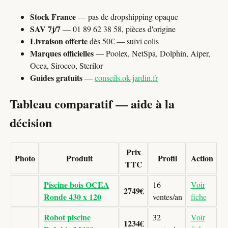
Stock France
— pas de dropshipping opaque
SAV 7j/7
— 01 89 62 38 58, pièces d'origine
Livraison offerte
dès 50€ — suivi colis
Marques officielles
— Poolex, NetSpa, Dolphin, Aiper,
Ocea, Sirocco, Sterilor
Guides gratuits
—
conseils.ok-jardin.fr
Tableau comparatif — aide à la
décision
Prix
Photo
Produit
Profil
Action
TTC
Piscine bois OCEA
16
Voir
2749€
Ronde 430 x 120
ventes/an
fiche
Robot piscine
32
Voir
1234€