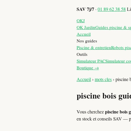
SAV 7j/7
·
01 89 62 38 58
Li
OKJ
OK Jardin
Guides piscine & s
Accueil
Nos guides
Piscine & entretien
Robots pis
Outils
Simulateur PAC
Simulateur co
Boutique →
Accueil
›
mots cles
›
piscine 
piscine bois gui
piscine bois 
Vous cherchez
en stock et conseils SAV — 