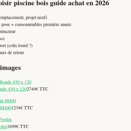
sir piscine bois guide achat en 2026
remplacement, projet neuf)
 + pose + consommables première année
structeur
nce
port (colis lourd ?)
 taux de retour
 images
nde 430 x 120
2749€ TTC
n M400
1234€ TTC
olex
1699€ TTC