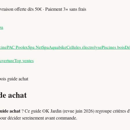
vraison offerte dès 50€ · Paiement 3× sans frais
pa
cine
PAC Poolex
Spa NetSpa
Aquabike
Cellules électrolyse
Piscines bois
Dé
uverture
Top ventes
bois guide achat
de achat
guide achat
? Ce guide OK Jardin (revue juin 2026) regroupe critères d'
pour décider sereinement avant commande.