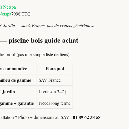
Netspa
799€ TTC
K Jardin — stock France, pas de visuels génériques.
 — piscine bois guide achat
e profil (pas une simple liste de liens) :
e recommandée
Pourquoi
ilieu de gamme
SAV France
 Jardin
Livraison 3–7 j
gamme + garantie
Pièces long terme
01 89 62 38 58
stallation ? Photo + dimensions au SAV :
.