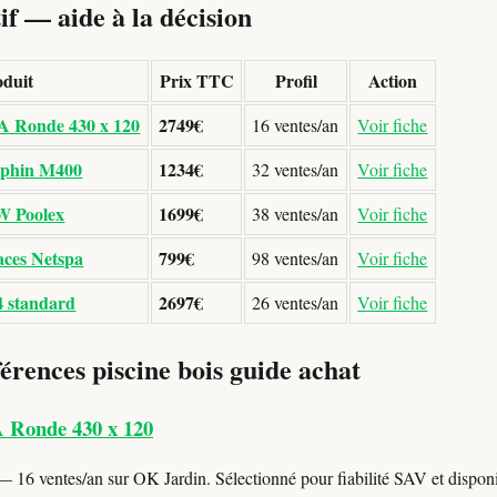
f — aide à la décision
duit
Prix TTC
Profil
Action
A Ronde 430 x 120
2749€
16 ventes/an
Voir fiche
lphin M400
1234€
32 ventes/an
Voir fiche
kW Poolex
1699€
38 ventes/an
Voir fiche
aces Netspa
799€
98 ventes/an
Voir fiche
4 standard
2697€
26 ventes/an
Voir fiche
érences piscine bois guide achat
A Ronde 430 x 120
 16 ventes/an sur OK Jardin. Sélectionné pour fiabilité SAV et disponib