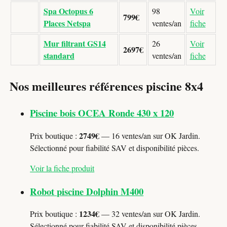
Spa Octopus 6
98
Voir
799€
Places Netspa
ventes/an
fiche
Mur filtrant GS14
26
Voir
2697€
standard
ventes/an
fiche
Nos meilleures références piscine 8x4
Piscine bois OCEA Ronde 430 x 120
2749€
Prix boutique :
— 16 ventes/an sur OK Jardin.
Sélectionné pour fiabilité SAV et disponibilité pièces.
Voir la fiche produit
Robot piscine Dolphin M400
1234€
Prix boutique :
— 32 ventes/an sur OK Jardin.
Sélectionné pour fiabilité SAV et disponibilité pièces.