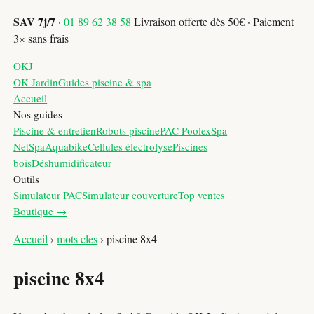
SAV 7j/7
·
01 89 62 38 58
Livraison offerte dès 50€ · Paiement
3× sans frais
OKJ
OK Jardin
Guides piscine & spa
Accueil
Nos guides
Piscine & entretien
Robots piscine
PAC Poolex
Spa
NetSpa
Aquabike
Cellules électrolyse
Piscines
bois
Déshumidificateur
Outils
Simulateur PAC
Simulateur couverture
Top ventes
Boutique →
Accueil
›
mots cles
›
piscine 8x4
piscine 8x4