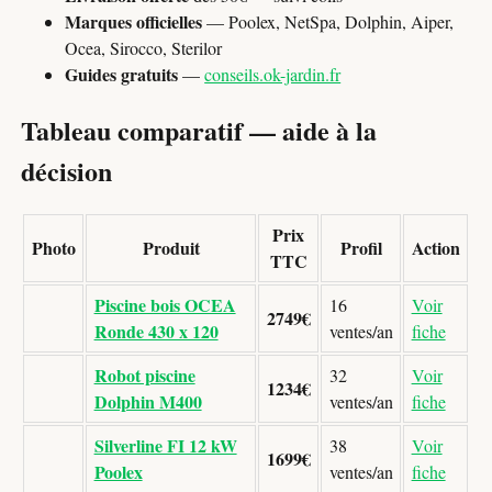
Marques officielles
— Poolex, NetSpa, Dolphin, Aiper,
Ocea, Sirocco, Sterilor
Guides gratuits
—
conseils.ok-jardin.fr
Tableau comparatif — aide à la
décision
Prix
Photo
Produit
Profil
Action
TTC
Piscine bois OCEA
16
Voir
2749€
Ronde 430 x 120
ventes/an
fiche
Robot piscine
32
Voir
1234€
Dolphin M400
ventes/an
fiche
Silverline FI 12 kW
38
Voir
1699€
Poolex
ventes/an
fiche