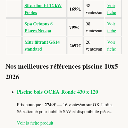
Silverline FI 12 kW
38
Voir
1699€
Poolex
ventes/an
fiche
Spa Octopus 6
98
Voir
799€
Places Netspa
ventes/an
fiche
Mur filtrant GS14
26
Voir
2697€
standard
ventes/an
fiche
Nos meilleures références piscine 10x5
2026
Piscine bois OCEA Ronde 430 x 120
2749€
Prix boutique :
— 16 ventes/an sur OK Jardin.
Sélectionné pour fiabilité SAV et disponibilité pièces.
Voir la fiche produit