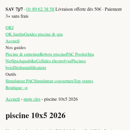
SAV 7j/7
·
01 89 62 38 58
Livraison offerte dès 50€ · Paiement
3× sans frais
OKJ
OK Jardin
Guides piscine & spa
Accueil
Nos guides
Piscine & entretien
Robots piscine
PAC Poolex
Spa
NetSpa
Aquabike
Cellules électrolyse
Piscines
bois
Déshumidificateur
Outils
Simulateur PAC
Simulateur couverture
Top ventes
Boutique →
Accueil
›
mots cles
›
piscine 10x5 2026
piscine 10x5 2026