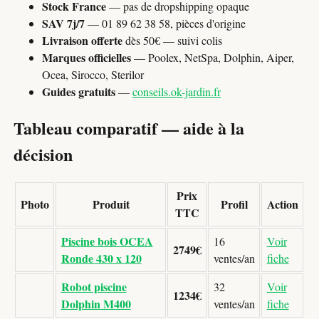
Stock France
— pas de dropshipping opaque
SAV 7j/7
— 01 89 62 38 58, pièces d'origine
Livraison offerte
dès 50€ — suivi colis
Marques officielles
— Poolex, NetSpa, Dolphin, Aiper,
Ocea, Sirocco, Sterilor
Guides gratuits
—
conseils.ok-jardin.fr
Tableau comparatif — aide à la
décision
Prix
Photo
Produit
Profil
Action
TTC
Piscine bois OCEA
16
Voir
2749€
Ronde 430 x 120
ventes/an
fiche
Robot piscine
32
Voir
1234€
Dolphin M400
ventes/an
fiche