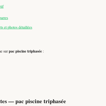
tif
barres
s et photos détaillées
pac piscine triphasée
he sur
:
tes — pac piscine triphasée