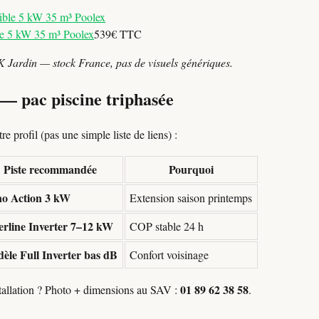
e 5 kW 35 m³ Poolex
539€ TTC
K Jardin — stock France, pas de visuels génériques.
 — pac piscine triphasée
e profil (pas une simple liste de liens) :
Piste recommandée
Pourquoi
o Action 3 kW
Extension saison printemps
verline Inverter 7–12 kW
COP stable 24 h
èle Full Inverter bas dB
Confort voisinage
01 89 62 38 58
stallation ? Photo + dimensions au SAV :
.