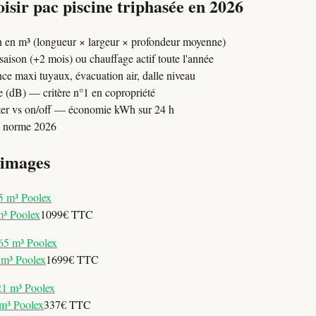
sir pac piscine triphasée en 2026
n en m³ (longueur × largeur × profondeur moyenne)
 saison (+2 mois) ou chauffage actif toute l'année
nce maxi tuyaux, évacuation air, dalle niveau
 (dB) — critère n°1 en copropriété
rter vs on/off — économie kWh sur 24 h
— norme 2026
 images
m³ Poolex
1099€ TTC
 m³ Poolex
1699€ TTC
m³ Poolex
337€ TTC