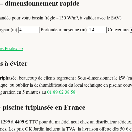
— dimensionnement rapide
ndée pour votre bassin (règle ~130 W/m³, à valider avec le SAV).
rgeur (m)
Profondeur moyenne (m)
Couverture
les Poolex →
s à éviter
triphasée
, beaucoup de clients regrettent : Sous-dimensionner le kW (ea
lique, ou oublier la déshumidification du local technique en piscine cou
figuration en 5 minutes au
01 89 62 38 58
.
c piscine triphasée en France
1299 à 4499 €
l
TTC pour du matériel neuf chez un distributeur sérieu
es. Les prix OK Jardin incluent la TVA, la livraison offerte dès 50 € et