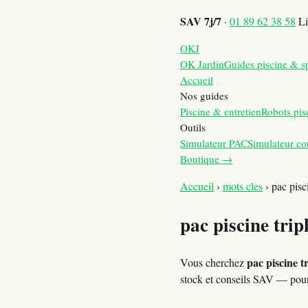
SAV 7j/7
·
01 89 62 38 58
Li
OKJ
OK Jardin
Guides piscine & s
Accueil
Nos guides
Piscine & entretien
Robots pis
Outils
Simulateur PAC
Simulateur co
Boutique →
Accueil
›
mots cles
›
pac pisc
pac piscine trip
pac piscine t
Vous cherchez
stock et conseils SAV — pou