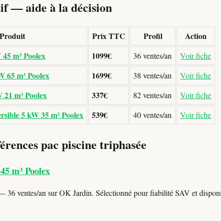
f — aide à la décision
Produit
Prix TTC
Profil
Action
W 45 m³ Poolex
1099€
36 ventes/an
Voir fiche
kW 65 m³ Poolex
1699€
38 ventes/an
Voir fiche
 21 m³ Poolex
337€
82 ventes/an
Voir fiche
rsible 5 kW 35 m³ Poolex
539€
40 ventes/an
Voir fiche
érences pac piscine triphasée
 45 m³ Poolex
 36 ventes/an sur OK Jardin. Sélectionné pour fiabilité SAV et disponib