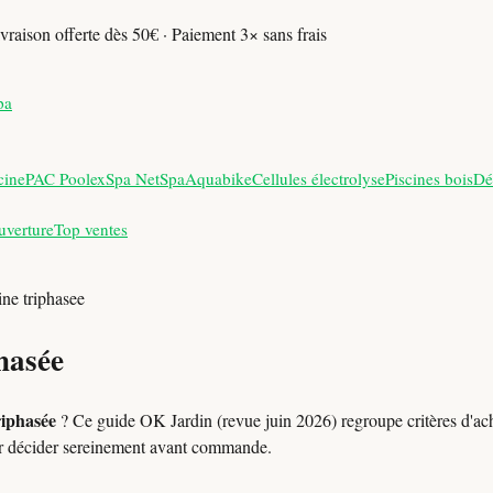
vraison offerte dès 50€ · Paiement 3× sans frais
pa
cine
PAC Poolex
Spa NetSpa
Aquabike
Cellules électrolyse
Piscines bois
Dé
uverture
Top ventes
ine triphasee
hasée
riphasée
? Ce guide OK Jardin (revue juin 2026) regroupe critères d'ach
r décider sereinement avant commande.