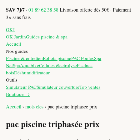
SAV 7j/7
·
01 89 62 38 58
Livraison offerte dès 50€ · Paiement
3× sans frais
OKJ
OK Jardin
Guides piscine & spa
Accueil
Nos guides
Piscine & entretien
Robots piscine
PAC Poolex
Spa
NetSpa
Aquabike
Cellules électrolyse
Piscines
bois
Déshumidificateur
Outils
Simulateur PAC
Simulateur couverture
Top ventes
Boutique →
Accueil
›
mots cles
›
pac piscine triphasee prix
pac piscine triphasée prix