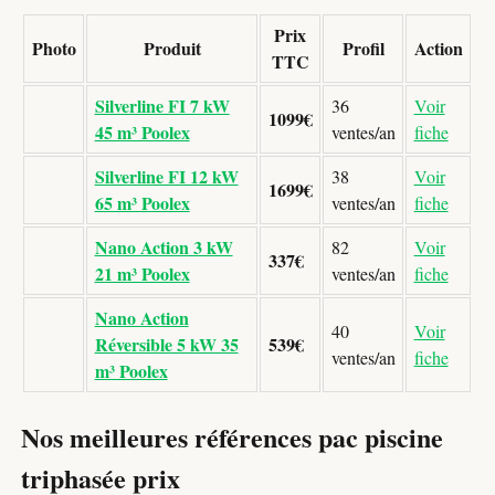
Prix
Photo
Produit
Profil
Action
TTC
Silverline FI 7 kW
36
Voir
1099€
45 m³ Poolex
ventes/an
fiche
Silverline FI 12 kW
38
Voir
1699€
65 m³ Poolex
ventes/an
fiche
Nano Action 3 kW
82
Voir
337€
21 m³ Poolex
ventes/an
fiche
Nano Action
40
Voir
Réversible 5 kW 35
539€
ventes/an
fiche
m³ Poolex
Nos meilleures références pac piscine
triphasée prix