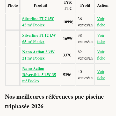
Prix
Photo
Produit
Profil
Action
TTC
Silverline FI 7 kW
36
Voir
1099€
45 m³ Poolex
ventes/an
fiche
Silverline FI 12 kW
38
Voir
1699€
65 m³ Poolex
ventes/an
fiche
Nano Action 3 kW
82
Voir
337€
21 m³ Poolex
ventes/an
fiche
Nano Action
40
Voir
Réversible 5 kW 35
539€
ventes/an
fiche
m³ Poolex
Nos meilleures références pac piscine
triphasée 2026