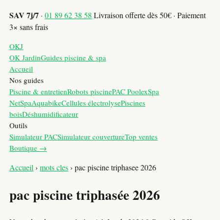
SAV 7j/7
·
01 89 62 38 58
Livraison offerte dès 50€ · Paiement
3× sans frais
OKJ
OK Jardin
Guides piscine & spa
Accueil
Nos guides
Piscine & entretien
Robots piscine
PAC Poolex
Spa
NetSpa
Aquabike
Cellules électrolyse
Piscines
bois
Déshumidificateur
Outils
Simulateur PAC
Simulateur couverture
Top ventes
Boutique →
Accueil
›
mots cles
›
pac piscine triphasee 2026
pac piscine triphasée 2026