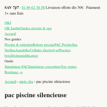
SAV 7j/7
·
01 89 62 38 58
Livraison offerte dès 50€ · Paiement
3× sans frais
OKJ
OK Jardin
Guides piscine & spa
Accueil
Nos guides
Piscine & entretien
Robots piscine
PAC Poolex
Spa
NetSpa
Aquabike
Cellules électrolyse
Piscines
bois
Déshumidificateur
Outils
Simulateur PAC
Simulateur couverture
Top ventes
Boutique →
Accueil
›
mots cles
›
pac piscine silencieuse
pac piscine silencieuse