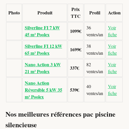
Prix
Photo
Produit
Profil
Action
TTC
Silverline FI 7 kW
36
Voir
1099€
45 m³ Poolex
ventes/an
fiche
Silverline FI 12 kW
38
Voir
1699€
65 m³ Poolex
ventes/an
fiche
Nano Action 3 kW
82
Voir
337€
21 m³ Poolex
ventes/an
fiche
Nano Action
40
Voir
Réversible 5 kW 35
539€
ventes/an
fiche
m³ Poolex
Nos meilleures références pac piscine
silencieuse