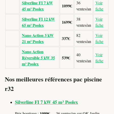
Silverline FI 7 kW
36
Voir
1099€
45 m³ Poolex
ventes/an
fiche
Silverline FI 12 kW
38
Voir
1699€
65 m³ Poolex
ventes/an
fiche
Nano Action 3 kW
82
Voir
337€
21 m³ Poolex
ventes/an
fiche
Nano Action
40
Voir
Réversible 5 kW 35
539€
ventes/an
fiche
m³ Poolex
Nos meilleures références pac piscine
r32
Silverline FI 7 kW 45 m³ Poolex
1099€
Prix boutique :
— 36 ventes/an sur OK Jardin.