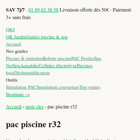
SAV 7j/7
·
01 89 62 38 58
Livraison offerte dès 50€ · Paiement
3× sans frais
OKJ
OK Jardin
Guides piscine & spa
Accueil
Nos guides
Piscine & entretien
Robots piscine
PAC Poolex
Spa
NetSpa
Aquabike
Cellules électrolyse
Piscines
bois
Déshumidificateur
Outils
Simulateur PAC
Simulateur couverture
Top ventes
Boutique →
Accueil
›
mots cles
›
pac piscine r32
pac piscine r32