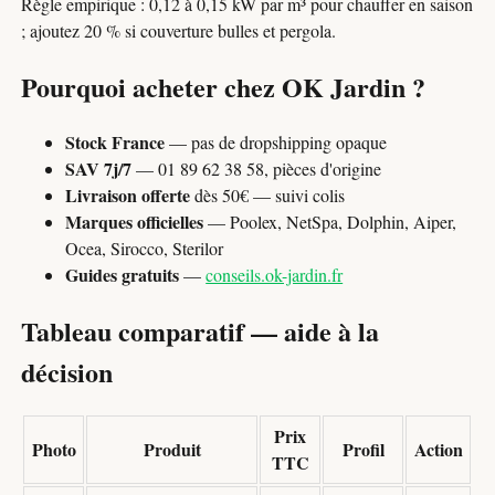
Règle empirique : 0,12 à 0,15 kW par m³ pour chauffer en saison
; ajoutez 20 % si couverture bulles et pergola.
Pourquoi acheter chez OK Jardin ?
Stock France
— pas de dropshipping opaque
SAV 7j/7
— 01 89 62 38 58, pièces d'origine
Livraison offerte
dès 50€ — suivi colis
Marques officielles
— Poolex, NetSpa, Dolphin, Aiper,
Ocea, Sirocco, Sterilor
Guides gratuits
—
conseils.ok-jardin.fr
Tableau comparatif — aide à la
décision
Prix
Photo
Produit
Profil
Action
TTC