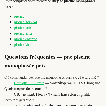
pac piscine monophasée
Pour compléter votre recherche sur
prix
:
piscine
piscine hors sol
piscine bois
piscine acier
piscine enterrée
piscine kit
Questions fréquentes — pac piscine
monophasée prix
Où commander pac piscine monophasée prix avec facture FR ?
Boutique OK Jardin
— Watershop SASU, TVA française.
Quels moyens de paiement ?
CB, virement, Floa 3×/4× sans frais selon éligibilité.
Retour et garantie ?
14 jours rétractation (emballage d'origine) + garantie