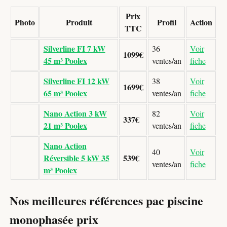
Prix
Photo
Produit
Profil
Action
TTC
Silverline FI 7 kW
36
Voir
1099€
45 m³ Poolex
ventes/an
fiche
Silverline FI 12 kW
38
Voir
1699€
65 m³ Poolex
ventes/an
fiche
Nano Action 3 kW
82
Voir
337€
21 m³ Poolex
ventes/an
fiche
Nano Action
40
Voir
Réversible 5 kW 35
539€
ventes/an
fiche
m³ Poolex
Nos meilleures références pac piscine
monophasée prix