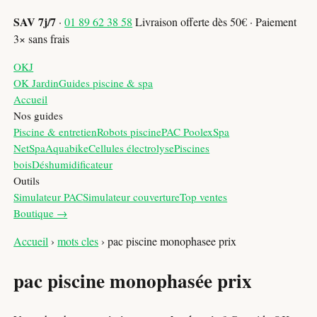
SAV 7j/7
·
01 89 62 38 58
Livraison offerte dès 50€ · Paiement
3× sans frais
OKJ
OK Jardin
Guides piscine & spa
Accueil
Nos guides
Piscine & entretien
Robots piscine
PAC Poolex
Spa
NetSpa
Aquabike
Cellules électrolyse
Piscines
bois
Déshumidificateur
Outils
Simulateur PAC
Simulateur couverture
Top ventes
Boutique →
Accueil
›
mots cles
›
pac piscine monophasee prix
pac piscine monophasée prix