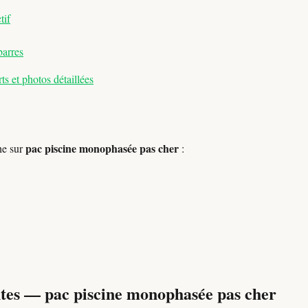
tif
barres
s et photos détaillées
pac piscine monophasée pas cher
he sur
:
tes — pac piscine monophasée pas cher