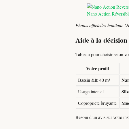
Nano Action Réversibl
Photos officielles boutique O
Aide à la décisio
Tableau pour choisir selon votr
Votre profil
Nan
Bassin &lt; 40 m³
Sil
Usage intensif
Mod
Copropriété bruyante
Besoin d'un avis sur votre in