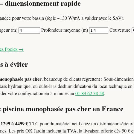
— dimensionnement rapide
ndée pour votre bassin (règle ~130 W/m³, à valider avec le SAV).
rgeur (m)
Profondeur moyenne (m)
Couverture
les Poolex →
s à éviter
 monophasée pas cher
, beaucoup de clients regrettent : Sous-dimension
-pass hydraulique, ou oublier la déshumidification du local technique en
ider votre configuration en 5 minutes au
01 89 62 38 58
.
c piscine monophasée pas cher en France
1299 à 4499 €
l
TTC pour du matériel neuf chez un distributeur sérieu
es. Les prix OK Jardin incluent la TVA, la livraison offerte dès 50 € et