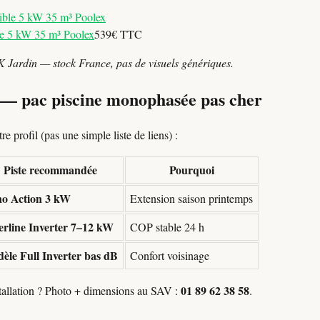
e 5 kW 35 m³ Poolex
539€ TTC
K Jardin — stock France, pas de visuels génériques.
n — pac piscine monophasée pas cher
e profil (pas une simple liste de liens) :
Piste recommandée
Pourquoi
o Action 3 kW
Extension saison printemps
verline Inverter 7–12 kW
COP stable 24 h
èle Full Inverter bas dB
Confort voisinage
01 89 62 38 58
stallation ? Photo + dimensions au SAV :
.