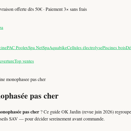
vraison offerte dès 50€ · Paiement 3× sans frais
pa
cine
PAC Poolex
Spa NetSpa
Aquabike
Cellules électrolyse
Piscines bois
Dé
uverture
Top ventes
cine monophasee pas cher
nophasée pas cher
monophasée pas cher
? Ce guide OK Jardin (revue juin 2026) regroupe 
conseils SAV — pour décider sereinement avant commande.