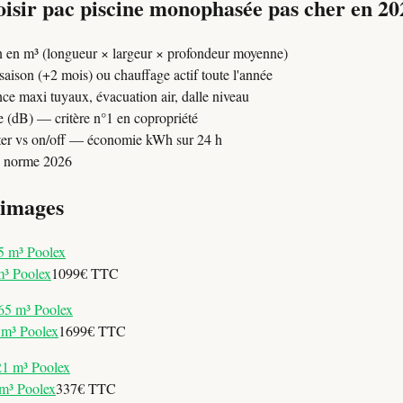
sir pac piscine monophasée pas cher en 20
n en m³ (longueur × largeur × profondeur moyenne)
 saison (+2 mois) ou chauffage actif toute l'année
nce maxi tuyaux, évacuation air, dalle niveau
 (dB) — critère n°1 en copropriété
rter vs on/off — économie kWh sur 24 h
— norme 2026
 images
m³ Poolex
1099€ TTC
 m³ Poolex
1699€ TTC
m³ Poolex
337€ TTC