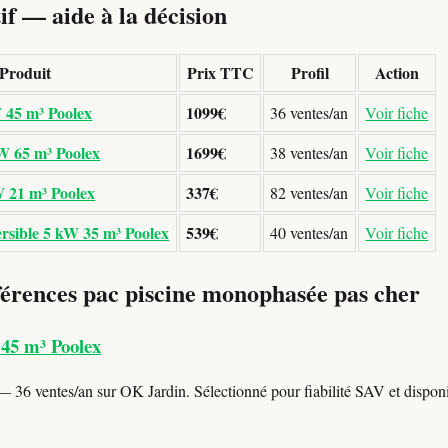
f — aide à la décision
Produit
Prix TTC
Profil
Action
W 45 m³ Poolex
1099€
36 ventes/an
Voir fiche
kW 65 m³ Poolex
1699€
38 ventes/an
Voir fiche
 21 m³ Poolex
337€
82 ventes/an
Voir fiche
rsible 5 kW 35 m³ Poolex
539€
40 ventes/an
Voir fiche
férences pac piscine monophasée pas cher
 45 m³ Poolex
 36 ventes/an sur OK Jardin. Sélectionné pour fiabilité SAV et disponib