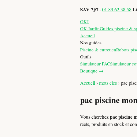
SAV 7j/7
·
01 89 62 38 58
Li
OKJ
OK Jardin
Guides piscine & s
Accueil
Nos guides
Piscine & entretien
Robots pis
Outils
Simulateur PAC
Simulateur co
Boutique →
Accueil
›
mots cles
›
pac pis
pac piscine mo
pac piscine 
Vous cherchez
réels, produits en stock et 