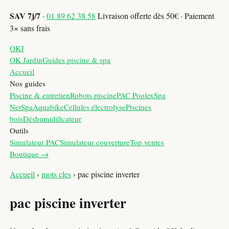
SAV 7j/7
·
01 89 62 38 58
Livraison offerte dès 50€ · Paiement
3× sans frais
OKJ
OK Jardin
Guides piscine & spa
Accueil
Nos guides
Piscine & entretien
Robots piscine
PAC Poolex
Spa
NetSpa
Aquabike
Cellules électrolyse
Piscines
bois
Déshumidificateur
Outils
Simulateur PAC
Simulateur couverture
Top ventes
Boutique →
Accueil
›
mots cles
›
pac piscine inverter
pac piscine inverter