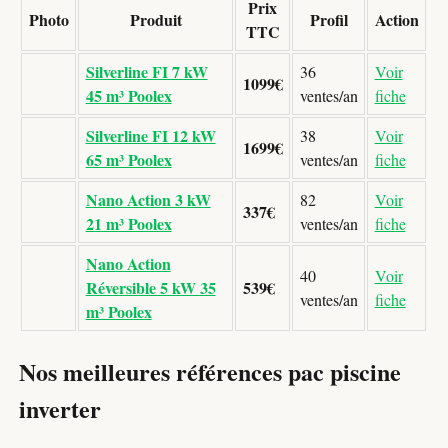
Prix
Photo
Produit
Profil
Action
TTC
Silverline FI 7 kW
36
Voir
1099€
45 m³ Poolex
ventes/an
fiche
Silverline FI 12 kW
38
Voir
1699€
65 m³ Poolex
ventes/an
fiche
Nano Action 3 kW
82
Voir
337€
21 m³ Poolex
ventes/an
fiche
Nano Action
40
Voir
Réversible 5 kW 35
539€
ventes/an
fiche
m³ Poolex
Nos meilleures références pac piscine
inverter