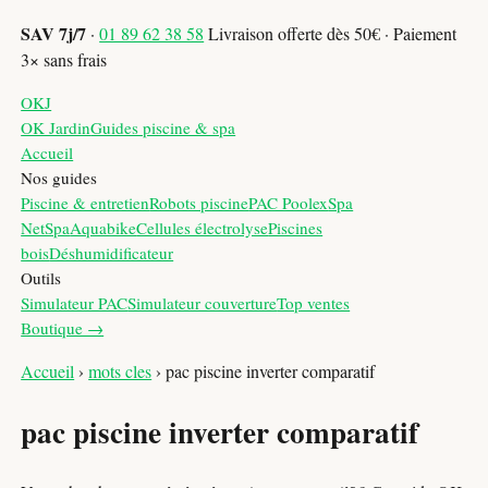
SAV 7j/7
·
01 89 62 38 58
Livraison offerte dès 50€ · Paiement
3× sans frais
OKJ
OK Jardin
Guides piscine & spa
Accueil
Nos guides
Piscine & entretien
Robots piscine
PAC Poolex
Spa
NetSpa
Aquabike
Cellules électrolyse
Piscines
bois
Déshumidificateur
Outils
Simulateur PAC
Simulateur couverture
Top ventes
Boutique →
Accueil
›
mots cles
›
pac piscine inverter comparatif
pac piscine inverter comparatif