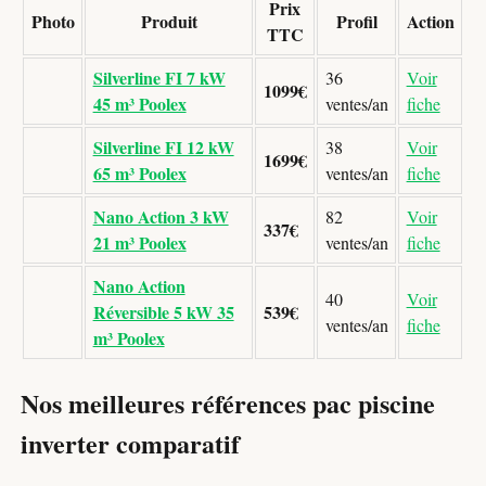
Prix
Photo
Produit
Profil
Action
TTC
Silverline FI 7 kW
36
Voir
1099€
45 m³ Poolex
ventes/an
fiche
Silverline FI 12 kW
38
Voir
1699€
65 m³ Poolex
ventes/an
fiche
Nano Action 3 kW
82
Voir
337€
21 m³ Poolex
ventes/an
fiche
Nano Action
40
Voir
Réversible 5 kW 35
539€
ventes/an
fiche
m³ Poolex
Nos meilleures références pac piscine
inverter comparatif