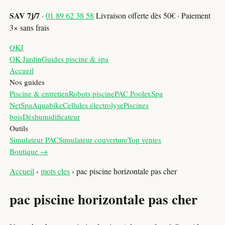
SAV 7j/7
·
01 89 62 38 58
Livraison offerte dès 50€ · Paiement
3× sans frais
OKJ
OK Jardin
Guides piscine & spa
Accueil
Nos guides
Piscine & entretien
Robots piscine
PAC Poolex
Spa
NetSpa
Aquabike
Cellules électrolyse
Piscines
bois
Déshumidificateur
Outils
Simulateur PAC
Simulateur couverture
Top ventes
Boutique →
Accueil
›
mots cles
›
pac piscine horizontale pas cher
pac piscine horizontale pas cher