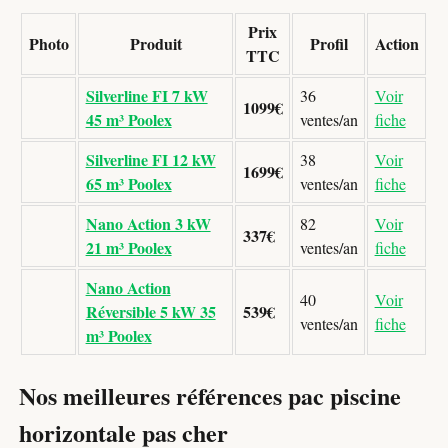
Prix
Photo
Produit
Profil
Action
TTC
Silverline FI 7 kW
36
Voir
1099€
45 m³ Poolex
ventes/an
fiche
Silverline FI 12 kW
38
Voir
1699€
65 m³ Poolex
ventes/an
fiche
Nano Action 3 kW
82
Voir
337€
21 m³ Poolex
ventes/an
fiche
Nano Action
40
Voir
Réversible 5 kW 35
539€
ventes/an
fiche
m³ Poolex
Nos meilleures références pac piscine
horizontale pas cher