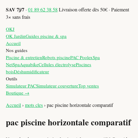
SAV 7j/7
·
01 89 62 38 58
Livraison offerte dès 50€ · Paiement
3× sans frais
OKJ
OK Jardin
Guides piscine & spa
Accueil
Nos guides
Piscine & entretien
Robots piscine
PAC Poolex
Spa
NetSpa
Aquabike
Cellules électrolyse
Piscines
bois
Déshumidificateur
Outils
Simulateur PAC
Simulateur couverture
Top ventes
Boutique →
Accueil
›
mots cles
›
pac piscine horizontale comparatif
pac piscine horizontale comparatif