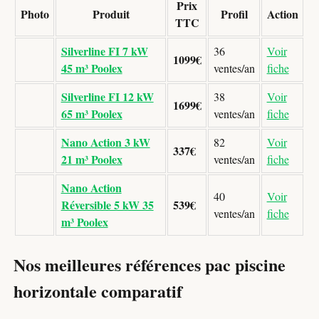
Prix
Photo
Produit
Profil
Action
TTC
Silverline FI 7 kW
36
Voir
1099€
45 m³ Poolex
ventes/an
fiche
Silverline FI 12 kW
38
Voir
1699€
65 m³ Poolex
ventes/an
fiche
Nano Action 3 kW
82
Voir
337€
21 m³ Poolex
ventes/an
fiche
Nano Action
40
Voir
Réversible 5 kW 35
539€
ventes/an
fiche
m³ Poolex
Nos meilleures références pac piscine
horizontale comparatif