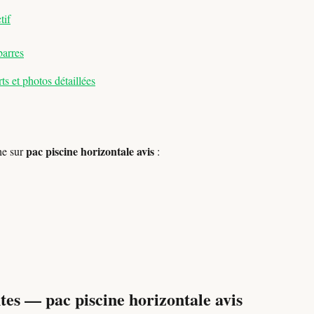
tif
barres
s et photos détaillées
pac piscine horizontale avis
he sur
:
tes — pac piscine horizontale avis