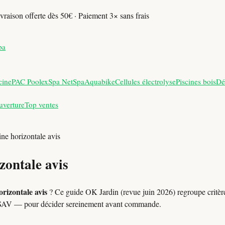
vraison offerte dès 50€ · Paiement 3× sans frais
pa
cine
PAC Poolex
Spa NetSpa
Aquabike
Cellules électrolyse
Piscines bois
Dé
uverture
Top ventes
ine horizontale avis
zontale avis
orizontale avis
? Ce guide OK Jardin (revue juin 2026) regroupe critère
ls SAV — pour décider sereinement avant commande.