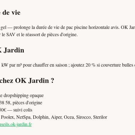
 de vie
 gel — prolonge la durée de vie de pac piscine horizontale avis. OK Jar
le SAV et le réassort de pièces d'origine.
K Jardin
 kW par m³ pour chauffer en saison ; ajoutez 20 % si couverture bulles 
 chez OK Jardin ?
e dropshipping opaque
8 58, pièces d'origine
50€ — suivi colis
oolex, NetSpa, Dolphin, Aiper, Ocea, Sirocco, Sterilor
seils.ok-jardin.fr