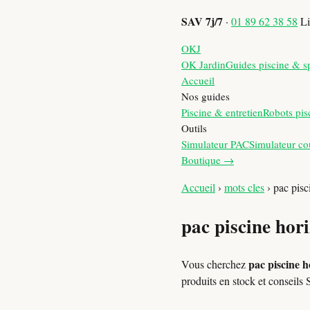
SAV 7j/7
·
01 89 62 38 58
Li
OKJ
OK Jardin
Guides piscine & s
Accueil
Nos guides
Piscine & entretien
Robots pis
Outils
Simulateur PAC
Simulateur co
Boutique →
Accueil
›
mots cles
›
pac pisc
pac piscine hori
pac piscine h
Vous cherchez
produits en stock et consei