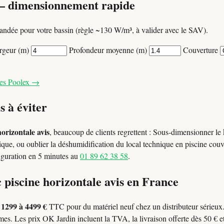
— dimensionnement rapide
ndée pour votre bassin (règle ~130 W/m³, à valider avec le SAV).
rgeur (m)
Profondeur moyenne (m)
Couverture
les Poolex →
s à éviter
horizontale avis
, beaucoup de clients regrettent : Sous-dimensionner le
lique, ou oublier la déshumidification du local technique en piscine cou
figuration en 5 minutes au
01 89 62 38 58
.
 piscine horizontale avis en France
1299 à 4499 €
l
TTC pour du matériel neuf chez un distributeur sérieu
es. Les prix OK Jardin incluent la TVA, la livraison offerte dès 50 € et