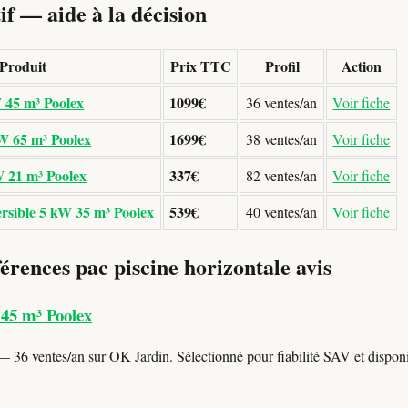
f — aide à la décision
Produit
Prix TTC
Profil
Action
W 45 m³ Poolex
1099€
36 ventes/an
Voir fiche
kW 65 m³ Poolex
1699€
38 ventes/an
Voir fiche
 21 m³ Poolex
337€
82 ventes/an
Voir fiche
rsible 5 kW 35 m³ Poolex
539€
40 ventes/an
Voir fiche
érences pac piscine horizontale avis
 45 m³ Poolex
 36 ventes/an sur OK Jardin. Sélectionné pour fiabilité SAV et disponib