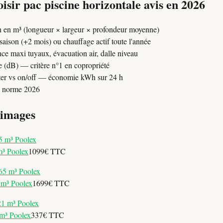
sir pac piscine horizontale avis en 2026
n en m³ (longueur × largeur × profondeur moyenne)
 saison (+2 mois) ou chauffage actif toute l'année
nce maxi tuyaux, évacuation air, dalle niveau
 (dB) — critère n°1 en copropriété
rter vs on/off — économie kWh sur 24 h
— norme 2026
 images
m³ Poolex
1099€ TTC
 m³ Poolex
1699€ TTC
m³ Poolex
337€ TTC