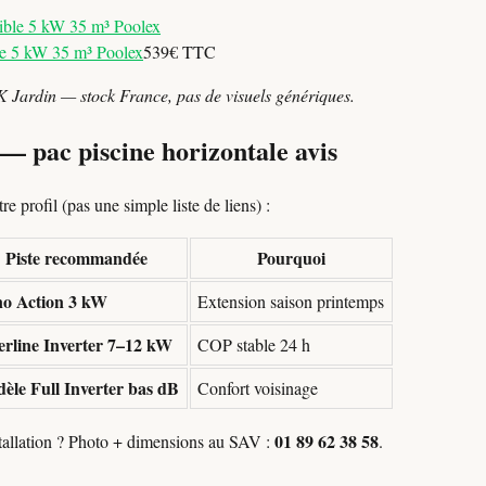
e 5 kW 35 m³ Poolex
539€ TTC
K Jardin — stock France, pas de visuels génériques.
 — pac piscine horizontale avis
e profil (pas une simple liste de liens) :
Piste recommandée
Pourquoi
o Action 3 kW
Extension saison printemps
verline Inverter 7–12 kW
COP stable 24 h
èle Full Inverter bas dB
Confort voisinage
01 89 62 38 58
stallation ? Photo + dimensions au SAV :
.