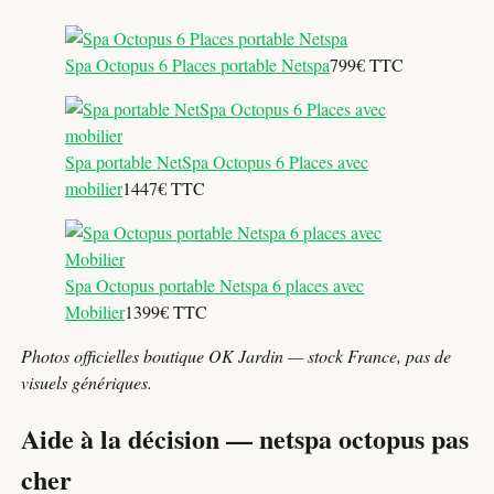
Spa Octopus 6 Places portable Netspa
799€ TTC
Spa portable NetSpa Octopus 6 Places avec
mobilier
1447€ TTC
Spa Octopus portable Netspa 6 places avec
Mobilier
1399€ TTC
Photos officielles boutique OK Jardin — stock France, pas de
visuels génériques.
Aide à la décision — netspa octopus pas
cher