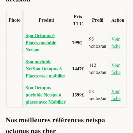
Prix
Photo
Produit
Profil
Action
TTC
Spa Octopus 6
98
Voir
Places portable
799€
ventes/an
fiche
Netspa
Spa portable
112
Voir
NetSpa Octopus 6
1447€
ventes/an
fiche
Places avec mobilier
Spa Octopus
58
Voir
portable Netspa 6
1399€
ventes/an
fiche
places avec Mobilier
Nos meilleures références netspa
octopus pas cher