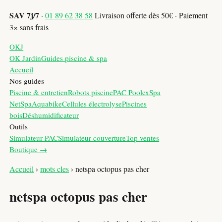
SAV 7j/7
·
01 89 62 38 58
Livraison offerte dès 50€ · Paiement
3× sans frais
OKJ
OK Jardin
Guides piscine & spa
Accueil
Nos guides
Piscine & entretien
Robots piscine
PAC Poolex
Spa
NetSpa
Aquabike
Cellules électrolyse
Piscines
bois
Déshumidificateur
Outils
Simulateur PAC
Simulateur couverture
Top ventes
Boutique →
Accueil
›
mots cles
›
netspa octopus pas cher
netspa octopus pas cher