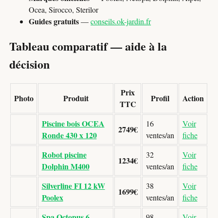
Ocea, Sirocco, Sterilor
Guides gratuits
—
conseils.ok-jardin.fr
Tableau comparatif — aide à la
décision
Prix
Photo
Produit
Profil
Action
TTC
Piscine bois OCEA
16
Voir
2749€
Ronde 430 x 120
ventes/an
fiche
Robot piscine
32
Voir
1234€
Dolphin M400
ventes/an
fiche
Silverline FI 12 kW
38
Voir
1699€
Poolex
ventes/an
fiche
Spa Octopus 6
98
Voir