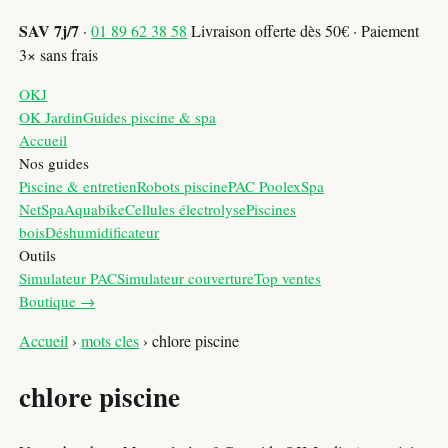
SAV 7j/7
·
01 89 62 38 58
Livraison offerte dès 50€ · Paiement
3× sans frais
OKJ
OK Jardin
Guides piscine & spa
Accueil
Nos guides
Piscine & entretien
Robots piscine
PAC Poolex
Spa
NetSpa
Aquabike
Cellules électrolyse
Piscines
bois
Déshumidificateur
Outils
Simulateur PAC
Simulateur couverture
Top ventes
Boutique →
Accueil
›
mots cles
›
chlore piscine
chlore piscine