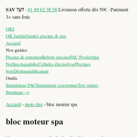
SAV 7j/7
·
01 89 62 38 58
Livraison offerte dès 50€ · Paiement
3× sans frais
OKJ
OK Jardin
Guides piscine & spa
Accueil
Nos guides
Piscine & entretien
Robots piscine
PAC Poolex
Spa
NetSpa
Aquabike
Cellules électrolyse
Piscines
bois
Déshumidificateur
Outils
Simulateur PAC
Simulateur couverture
Top ventes
Boutique →
Accueil
›
mots cles
›
bloc moteur spa
bloc moteur spa