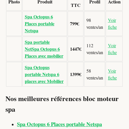
Photo
Produit
Profil
Action
TTC
Spa Octopus 6
98
Voir
Places portable
799€
ventes/an
fiche
Netspa
Spa portable
112
Voir
NetSpa Octopus 6
1447€
ventes/an
fiche
Places avec mobilier
Spa Octopus
58
Voir
portable Netspa 6
1399€
ventes/an
fiche
places avec Mobilier
Nos meilleures références bloc moteur
spa
Spa Octopus 6 Places portable Netspa