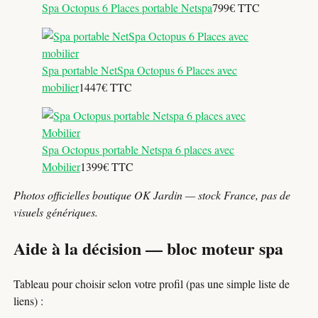
Spa Octopus 6 Places portable Netspa
799€ TTC
Spa portable NetSpa Octopus 6 Places avec
mobilier
1447€ TTC
Spa Octopus portable Netspa 6 places avec
Mobilier
1399€ TTC
Photos officielles boutique OK Jardin — stock France, pas de
visuels génériques.
Aide à la décision — bloc moteur spa
Tableau pour choisir selon votre profil (pas une simple liste de
liens) :