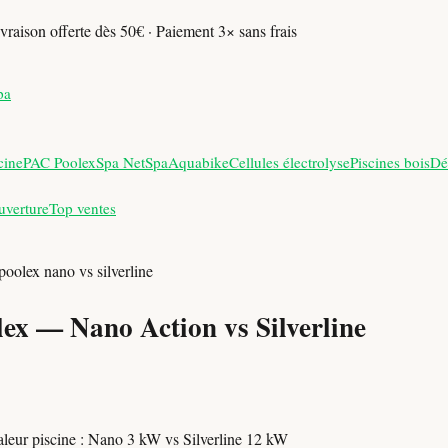
vraison offerte dès 50€ · Paiement 3× sans frais
pa
cine
PAC Poolex
Spa NetSpa
Aquabike
Cellules électrolyse
Piscines bois
Dé
uverture
Top ventes
poolex nano vs silverline
ex — Nano Action vs Silverline
leur piscine : Nano 3 kW vs Silverline 12 kW