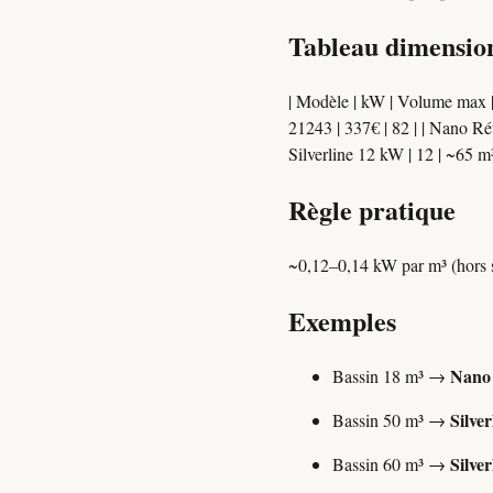
Tableau dimensi
| Modèle | kW | Volume max | SKU
21243 | 337€ | 82 | | Nano Rév
Silverline 12 kW | 12 | ~65 m³
Règle pratique
~0,12–0,14 kW par m³ (hors s
Exemples
Nano
Bassin 18 m³ →
Silve
Bassin 50 m³ →
Silve
Bassin 60 m³ →