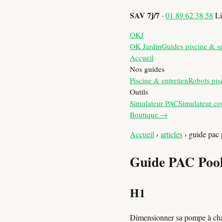
SAV 7j/7
·
01 89 62 38 58
Li
OKJ
OK Jardin
Guides piscine & s
Accueil
Nos guides
Piscine & entretien
Robots pis
Outils
Simulateur PAC
Simulateur co
Boutique →
Accueil
›
articles
›
guide pac 
Guide PAC Pool
H1
Dimensionner sa pompe à cha