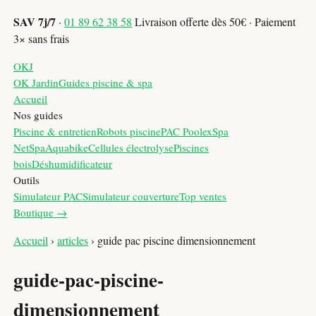
SAV 7j/7
·
01 89 62 38 58
Livraison offerte dès 50€ · Paiement
3× sans frais
OKJ
OK Jardin
Guides piscine & spa
Accueil
Nos guides
Piscine & entretien
Robots piscine
PAC Poolex
Spa
NetSpa
Aquabike
Cellules électrolyse
Piscines
bois
Déshumidificateur
Outils
Simulateur PAC
Simulateur couverture
Top ventes
Boutique →
Accueil
›
articles
›
guide pac piscine dimensionnement
guide-pac-piscine-
dimensionnement