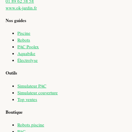
01 89 62 38 58
www.ok-jardin.fr
Nos guides
Piscine
Robots
PAC Poolex
Aquabike
Électrolyse
Outils
Simulateur PAC
Simulateur couverture
Top ventes
Boutique
Robots piscine
PAC