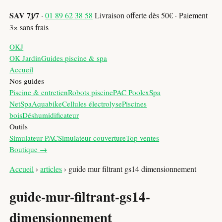
SAV 7j/7
·
01 89 62 38 58
Livraison offerte dès 50€ · Paiement
3× sans frais
OKJ
OK Jardin
Guides piscine & spa
Accueil
Nos guides
Piscine & entretien
Robots piscine
PAC Poolex
Spa
NetSpa
Aquabike
Cellules électrolyse
Piscines
bois
Déshumidificateur
Outils
Simulateur PAC
Simulateur couverture
Top ventes
Boutique →
Accueil
›
articles
›
guide mur filtrant gs14 dimensionnement
guide-mur-filtrant-gs14-
dimensionnement