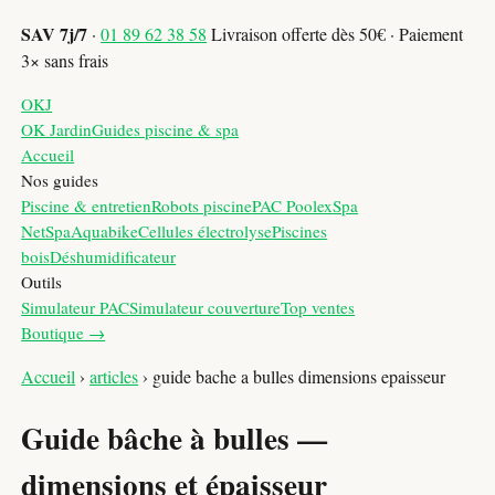
SAV 7j/7
·
01 89 62 38 58
Livraison offerte dès 50€ · Paiement
3× sans frais
OKJ
OK Jardin
Guides piscine & spa
Accueil
Nos guides
Piscine & entretien
Robots piscine
PAC Poolex
Spa
NetSpa
Aquabike
Cellules électrolyse
Piscines
bois
Déshumidificateur
Outils
Simulateur PAC
Simulateur couverture
Top ventes
Boutique →
Accueil
›
articles
›
guide bache a bulles dimensions epaisseur
Guide bâche à bulles —
dimensions et épaisseur